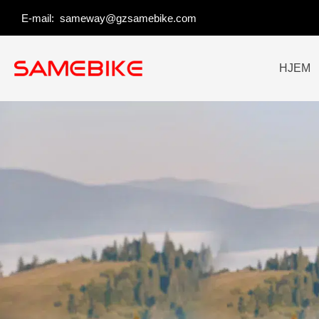
Spring
E-mail:
sameway@gzsamebike.com
til
indhold
HJEM