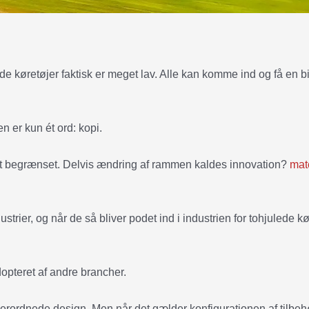
de køretøjer faktisk er meget lav. Alle kan komme ind og få en bi
n er kun ét ord: kopi.
get begrænset. Delvis ændring af rammen kaldes innovation?
mat
strier, og når de så bliver podet ind i industrien for tohjulede kø
opteret af andre brancher.
overordnede design. Men når det gælder konfigurationen af tilbehø