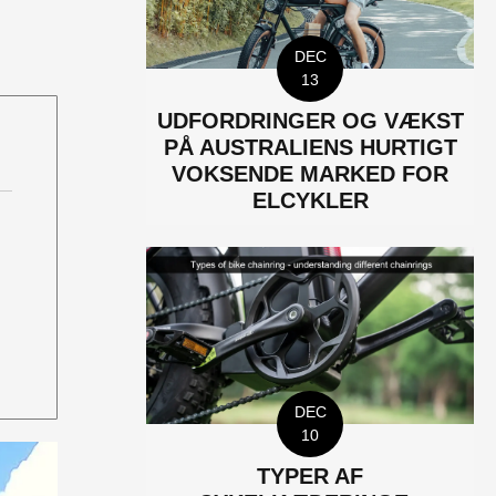
DEC
13
UDFORDRINGER OG VÆKST
PÅ AUSTRALIENS HURTIGT
VOKSENDE MARKED FOR
ELCYKLER
DEC
10
TYPER AF