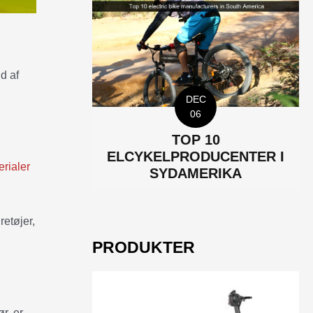
d af
DEC
06
TOP 10
ELCYKELPRODUCENTER I
erialer
SYDAMERIKA
retøjer,
PRODUKTER
r, er