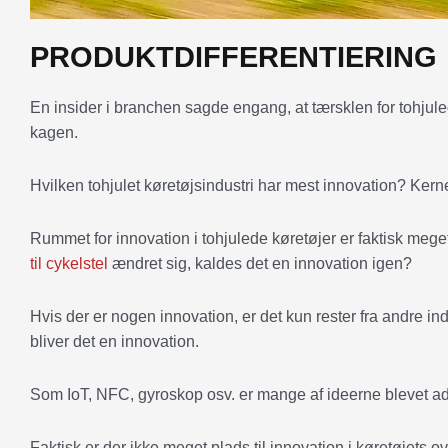
PRODUKTDIFFERENTIERING
En insider i branchen sagde engang, at tærsklen for tohjule
kagen.
Hvilken tohjulet køretøjsindustri har mest innovation? Kerne
Rummet for innovation i tohjulede køretøjer er faktisk me
til cykelstel
ændret sig, kaldes det en innovation igen?
Hvis der er nogen innovation, er det kun rester fra andre indu
bliver det en innovation.
Som IoT, NFC, gyroskop osv. er mange af ideerne blevet ad
Faktisk er der ikke meget plads til innovation i køretøjets 