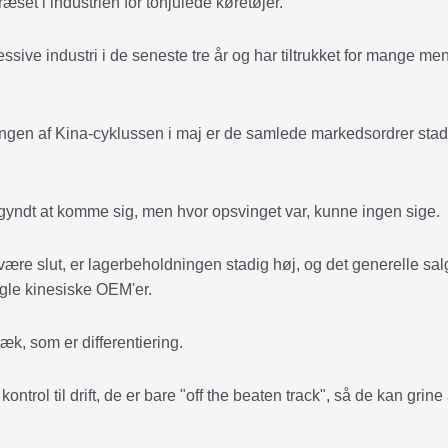
æset i industrien for tohjulede køretøjer.
ssive industri i de seneste tre år og har tiltrukket for mange m
tningen af Kina-cyklussen i maj er de samlede markedsordrer stad
begyndt at komme sig, men hvor opsvinget var, kunne ingen sige.
re slut, er lagerbeholdningen stadig høj, og det generelle sal
ogle kinesiske OEM'er.
æk, som er differentiering.
 kontrol til drift, de er bare "off the beaten track", så de kan grine