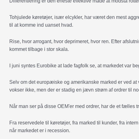
Differentiering er den eneste effektive måde at modstå rotter
Tohjulede køretøjer, især elcykler, har været den mest aggre
til at komme ind uanset hvad.
Rise, hvor arrogant, hvor deprimeret, hvor ren. Efter afslu
kommet tilbage i stor skala.
I juni syntes Eurobike at lade fagfolk se, at markedet var 
Selv om det europæiske og amerikanske marked er ved at væ
vokser ikke, men der er stadig en jævn strøm af ordrer til n
Når man ser på disse OEM'er med ordrer, har de et fælles tr
Fra reservedele til køretøjer, fra marked til kunder, fra intern
når markedet er i recession.