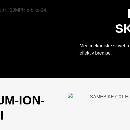
S
Med mekaniske skivebrem
effektiv bremse.
IUM-ION-
I