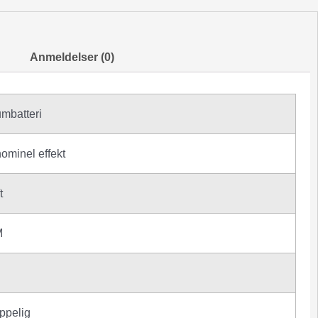
Anmeldelser (0)
umbatteri
ominel effekt
t
M
pelig