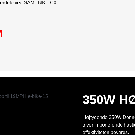
 fordele ved SAMEBIKE C01
M
350W H
Højtydende 350W Denne 
giver imponerende hasti
effektiviteten bevares.