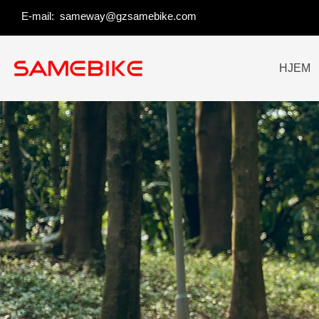
Spring
E-mail:
sameway@gzsamebike.com
til
indhold
HJEM