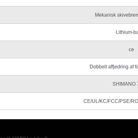
Mekanisk skivebrem
Lithium-ba
ce
Dobbelt affjedring af 
SHIMANO 7-
CE/UL/KC/FCC/PSE/R