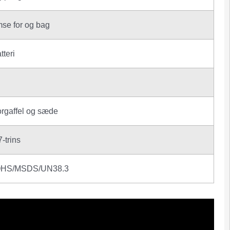
se for og bag
tteri
forgaffel og sæde
trins
OHS/MSDS/UN38.3