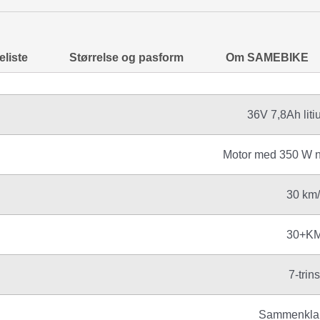
liste
Størrelse og pasform
Om SAMEBIKE
36V 7,8Ah liti
Motor med 350 W n
30 km/
30+K
7-trins
Sammenklap