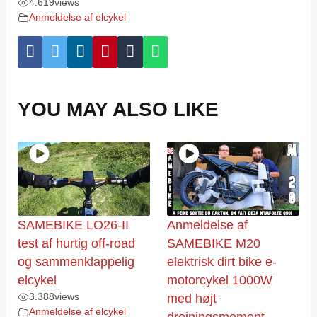
4.619
views
Anmeldelse af elcykel
YOU MAY ALSO LIKE
SAMEBIKE LO26-II
Anmeldelse af
test af hurtig off-road
SAMEBIKE M20
og sammenklappelig
elektrisk dirt bike e-
elcykel
motorcykel 1000W
3.388
views
med højt
Anmeldelse af elcykel