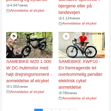
4.047
views
bjergene eller på
Anmeldelse af elcykel
landevejen
1.124
views
Anmeldelse af elcykel
SAMEBIKE M20 1.000
SAMEBIKE XWP10 -
W DC-hubmotor med
En fremragende let
højt drejningsmoment -
overkommelig pendler
anmeldelse af elcykel
elektrisk cykel
1.002
views
anmeldelse
Anmeldelse af elcykel
780
views
Anmeldelse af elcykel