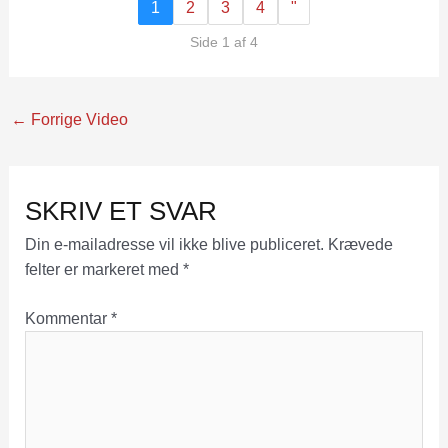
1
2
3
4
"
Side 1 af 4
←
Forrige Video
SKRIV ET SVAR
Din e-mailadresse vil ikke blive publiceret.
Krævede
felter er markeret med
*
Kommentar
*