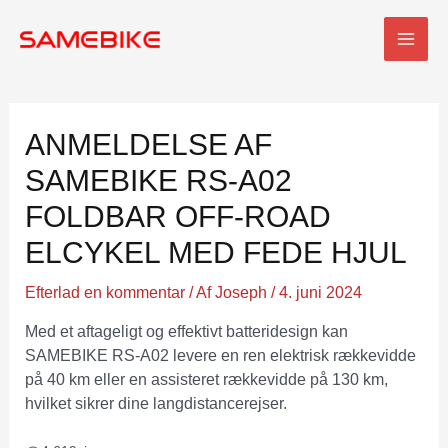
Spring
Post
HOV
til
navigation
indhold
ANMELDELSE AF
SAMEBIKE RS-A02
FOLDBAR OFF-ROAD
ELCYKEL MED FEDE HJUL
Efterlad en kommentar
/ Af
Joseph
/
4. juni 2024
Med et aftageligt og effektivt batteridesign kan
SAMEBIKE RS-A02 levere en ren elektrisk rækkevidde
på 40 km eller en assisteret rækkevidde på 130 km,
hvilket sikrer dine langdistancerejser.