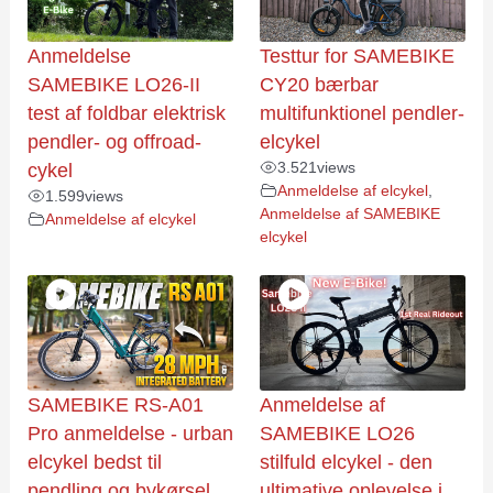
Anmeldelse
Testtur for SAMEBIKE
SAMEBIKE LO26-II
CY20 bærbar
test af foldbar elektrisk
multifunktionel pendler-
pendler- og offroad-
elcykel
3.521
views
cykel
Anmeldelse af elcykel
,
1.599
views
Anmeldelse af SAMEBIKE
Anmeldelse af elcykel
elcykel
SAMEBIKE RS-A01
Anmeldelse af
Pro anmeldelse - urban
SAMEBIKE LO26
elcykel bedst til
stilfuld elcykel - den
pendling og bykørsel
ultimative oplevelse i