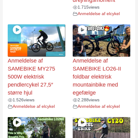
drejningsmoment
1.715
views
Anmeldelse af elcykel
Anmeldelse af
Anmeldelse af
SAMEBIKE MY275
SAMEBIKE LO26-II
500W elektrisk
foldbar elektrisk
pendlercykel 27,5″
mountainbike med
større hjul
egefælge
1.526
views
2.288
views
Anmeldelse af elcykel
Anmeldelse af elcykel