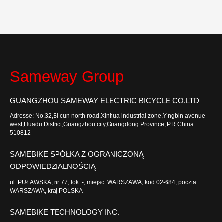
Sameway Group
GUANGZHOU SAMEWAY ELECTRIC BICYCLE CO.LTD
Adresse: No.32,Bi cun north road,Xinhua industrial zone,Yingbin avenue
west,Huadu District,Guangzhou city,Guangdong Province, P.R China
510812
SAMEBIKE SPÓŁKA Z OGRANICZONĄ
ODPOWIEDZIALNOŚCIĄ
ul. PUŁAWSKA, nr 77, lok. -, miejsc. WARSZAWA, kod 02-684, poczta
WARSZAWA, kraj POLSKA
SAMEBIKE TECHNOLOGY INC.