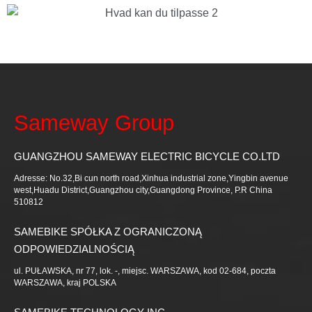
Sameway Group
GUANGZHOU SAMEWAY ELECTRIC BICYCLE CO.LTD
Adresse: No.32,Bi cun north road,Xinhua industrial zone,Yingbin avenue
west,Huadu District,Guangzhou city,Guangdong Province, P.R China
510812
SAMEBIKE SPÓŁKA Z OGRANICZONĄ
ODPOWIEDZIALNOŚCIĄ
ul. PUŁAWSKA, nr 77, lok. -, miejsc. WARSZAWA, kod 02-684, poczta
WARSZAWA, kraj POLSKA