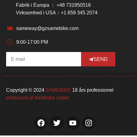
Fabrik i Europa ： +48 731950516
Virksomhed i USA：+1 659 345 2074
sameway@gzsamebike.com
9:00-17:00 PM
SEND
Copyright © 2024
SAMEBIKE
18 års professionel
producent af elektriske cykler
F
T
Y
I
a
w
o
n
c
i
u
s