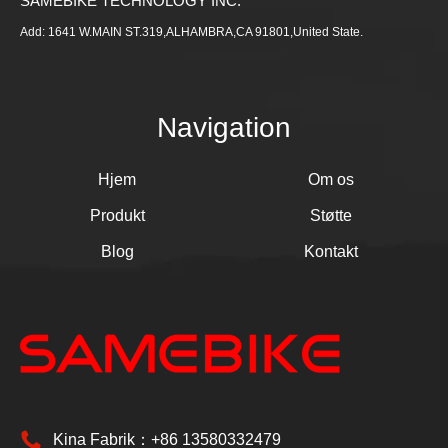
SAMEBIKE TECHNOLOGY INC.
Add: 1641 W.MAIN ST.319,ALHAMBRA,CA 91801,United State.
Navigation
Hjem
Om os
Produkt
Støtte
Blog
Kontakt
Kina Fabrik：+86 13580332479