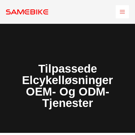
Spring
HOV
til
indhold
Tilpassede
Elcykelløsninger
OEM- Og ODM-
Tjenester