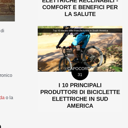
ELETTRICHE RECLINABILI -
COMFORT E BENEFICI PER
LA SALUTE
 di
CAPOCORDA
31
cronico
I 10 PRINCIPALI
PRODUTTORI DI BICICLETTE
ida
o la
ELETTRICHE IN SUD
AMERICA
O