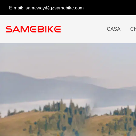
Vai
E-mail:
sameway@gzsamebike.com
al
contenuto
CASA
CH