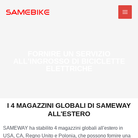
Vai
MEN
al
PRI
contenuto
FORNIRE UN SERVIZIO
ALL'INGROSSO DI BICICLETTE
ELETTRICHE
I 4 MAGAZZINI GLOBALI DI SAMEWAY
ALL'ESTERO
SAMEWAY ha stabilito 4 magazzini globali all'estero in
USA, CA, Regno Unito e Polonia, che possono fornire una