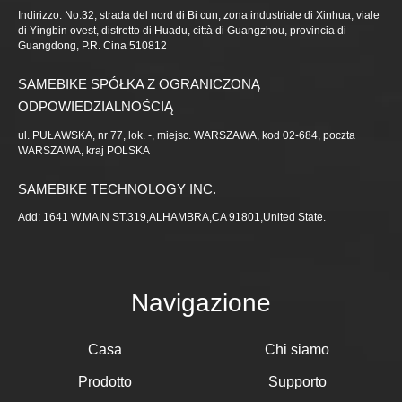
Indirizzo: No.32, strada del nord di Bi cun, zona industriale di Xinhua, viale
di Yingbin ovest, distretto di Huadu, città di Guangzhou, provincia di
Guangdong, P.R. Cina 510812
SAMEBIKE SPÓŁKA Z OGRANICZONĄ
ODPOWIEDZIALNOŚCIĄ
ul. PUŁAWSKA, nr 77, lok. -, miejsc. WARSZAWA, kod 02-684, poczta
WARSZAWA, kraj POLSKA
SAMEBIKE TECHNOLOGY INC.
Add: 1641 W.MAIN ST.319,ALHAMBRA,CA 91801,United State.
Navigazione
Casa
Chi siamo
Prodotto
Supporto