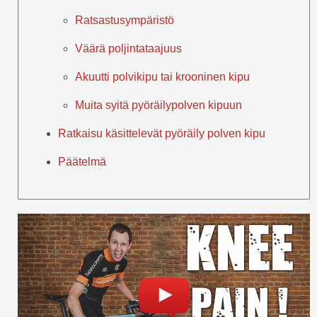
Ratsastusympäristö
Väärä poljintataajuus
Akuutti polvikipu tai krooninen kipu
Muita syitä pyöräilypolven kipuun
Ratkaisu käsittelevät pyöräily polven kipu
Päätelmä