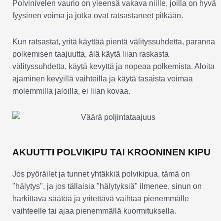
Polvinivelen vaurio on yleensä vakava niille, joilla on hyvä
fyysinen voima ja jotka ovat ratsastaneet pitkään.
Kun ratsastat, yritä käyttää pientä välityssuhdetta, paranna
polkemisen taajuutta, älä käytä liian raskasta
välityssuhdetta, käytä kevyttä ja nopeaa polkemista. Aloita
ajaminen kevyillä vaihteilla ja käytä tasaista voimaa
molemmilla jaloilla, ei liian kovaa.
AKUUTTI POLVIKIPU TAI KROONINEN KIPU
Jos pyöräilet ja tunnet yhtäkkiä polvikipua, tämä on
"hälytys", ja jos tällaisia "hälytyksiä" ilmenee, sinun on
harkittava säätöä ja yritettävä vaihtaa pienemmälle
vaihteelle tai ajaa pienemmällä kuormituksella.