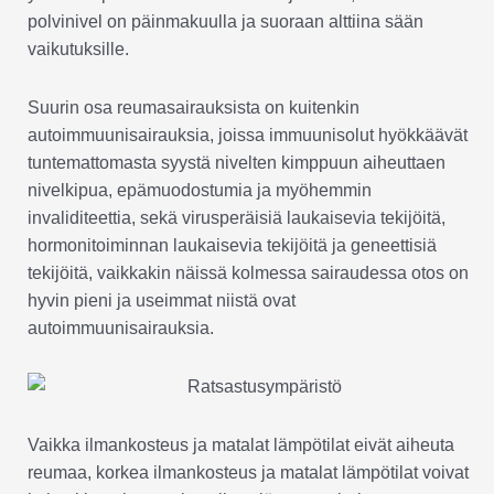
polvinivel on päinmakuulla ja suoraan alttiina sään
vaikutuksille.
Suurin osa reumasairauksista on kuitenkin
autoimmuunisairauksia, joissa immuunisolut hyökkäävät
tuntemattomasta syystä nivelten kimppuun aiheuttaen
nivelkipua, epämuodostumia ja myöhemmin
invaliditeettia, sekä virusperäisiä laukaisevia tekijöitä,
hormonitoiminnan laukaisevia tekijöitä ja geneettisiä
tekijöitä, vaikkakin näissä kolmessa sairaudessa otos on
hyvin pieni ja useimmat niistä ovat
autoimmuunisairauksia.
Vaikka ilmankosteus ja matalat lämpötilat eivät aiheuta
reumaa, korkea ilmankosteus ja matalat lämpötilat voivat