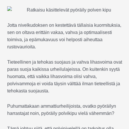
Jotta nivelkudoksen on kestettävä tällaisia kuormituksia,
sen on oltava erittäin vakaa, vahva ja optimaalisesti
toimiva, ja epämukavuus voi helposti aiheuttaa
rustovaurioita.
Tieteellinen ja tehokas suojaus ja vahva lihasvoima ovat
paras suoja kaikissa urheilulajeissa. On kuitenkin syytä
huomata, että vaikka lihasvoima olisi vahva,
polvivammoja ei voida täysin välttää ilman tieteellistä ja
tehokasta suojausta.
Puhumattakaan ammattiurheilijoista, ovatko pyöräilyn
harrastajat noin, pyöräily polvikipu vielä vähemmän?
Tämä johtuu siitä, että polvinivelellä on tarkoitus olla