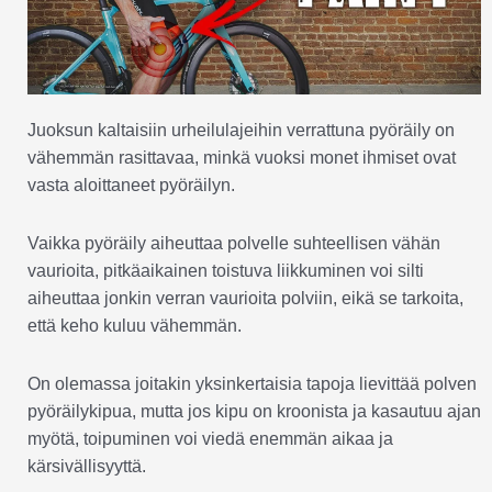
Juoksun kaltaisiin urheilulajeihin verrattuna pyöräily on
vähemmän rasittavaa, minkä vuoksi monet ihmiset ovat
vasta aloittaneet pyöräilyn.
Vaikka pyöräily aiheuttaa polvelle suhteellisen vähän
vaurioita, pitkäaikainen toistuva liikkuminen voi silti
aiheuttaa jonkin verran vaurioita polviin, eikä se tarkoita,
että keho kuluu vähemmän.
On olemassa joitakin yksinkertaisia tapoja lievittää polven
pyöräilykipua, mutta jos kipu on kroonista ja kasautuu ajan
myötä, toipuminen voi viedä enemmän aikaa ja
kärsivällisyyttä.