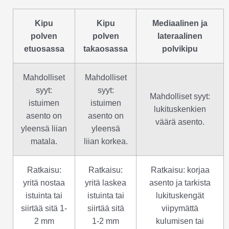
Kipu
Kipu
Mediaalinen ja
polven
polven
lateraalinen
etuosassa
takaosassa
polvikipu
Mahdolliset
Mahdolliset
syyt:
syyt:
Mahdolliset syyt:
istuimen
istuimen
lukituskenkien
asento on
asento on
väärä asento.
yleensä liian
yleensä
matala.
liian korkea.
Ratkaisu:
Ratkaisu:
Ratkaisu: korjaa
yritä nostaa
yritä laskea
asento ja tarkista
istuinta tai
istuinta tai
lukituskengät
siirtää sitä 1-
siirtää sitä
viipymättä
2 mm
1-2 mm
kulumisen tai