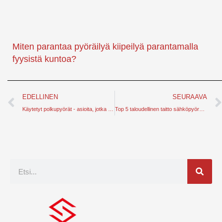
Miten parantaa pyöräilyä kiipeilyä parantamalla
fyysistä kuntoa?
Edellinen
EDELLINEN
SEURAAVA
Käytetyt polkupyörät - asioita, jotka on otettava huomioon niitä hankittaessa
Top 5 taloudellinen taitto sähköpyörä pyöräilijöille voi ostaa juuri nyt
Etsi