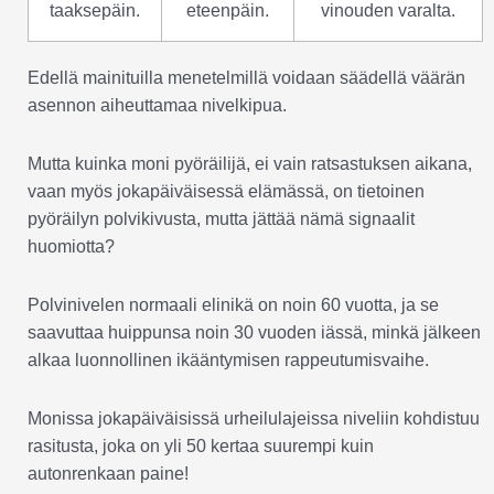
taaksepäin.
eteenpäin.
vinouden varalta.
Edellä mainituilla menetelmillä voidaan säädellä väärän
asennon aiheuttamaa nivelkipua.
Mutta kuinka moni pyöräilijä, ei vain ratsastuksen aikana,
vaan myös jokapäiväisessä elämässä, on tietoinen
pyöräilyn polvikivusta, mutta jättää nämä signaalit
huomiotta?
Polvinivelen normaali elinikä on noin 60 vuotta, ja se
saavuttaa huippunsa noin 30 vuoden iässä, minkä jälkeen
alkaa luonnollinen ikääntymisen rappeutumisvaihe.
Monissa jokapäiväisissä urheilulajeissa niveliin kohdistuu
rasitusta, joka on yli 50 kertaa suurempi kuin
autonrenkaan paine!