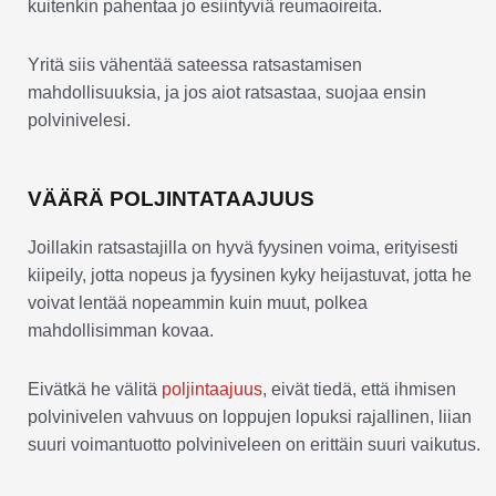
kuitenkin pahentaa jo esiintyviä reumaoireita.
Yritä siis vähentää sateessa ratsastamisen
mahdollisuuksia, ja jos aiot ratsastaa, suojaa ensin
polvinivelesi.
VÄÄRÄ POLJINTATAAJUUS
Joillakin ratsastajilla on hyvä fyysinen voima, erityisesti
kiipeily, jotta nopeus ja fyysinen kyky heijastuvat, jotta he
voivat lentää nopeammin kuin muut, polkea
mahdollisimman kovaa.
Eivätkä he välitä
poljintaajuus
, eivät tiedä, että ihmisen
polvinivelen vahvuus on loppujen lopuksi rajallinen, liian
suuri voimantuotto polviniveleen on erittäin suuri vaikutus.