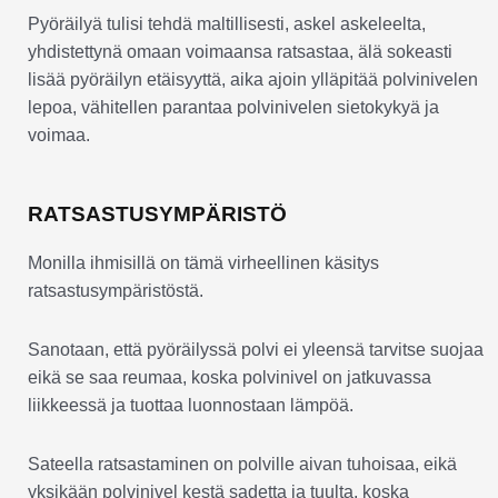
Pyöräilyä tulisi tehdä maltillisesti, askel askeleelta,
yhdistettynä omaan voimaansa ratsastaa, älä sokeasti
lisää pyöräilyn etäisyyttä, aika ajoin ylläpitää polvinivelen
lepoa, vähitellen parantaa polvinivelen sietokykyä ja
voimaa.
RATSASTUSYMPÄRISTÖ
Monilla ihmisillä on tämä virheellinen käsitys
ratsastusympäristöstä.
Sanotaan, että pyöräilyssä polvi ei yleensä tarvitse suojaa
eikä se saa reumaa, koska polvinivel on jatkuvassa
liikkeessä ja tuottaa luonnostaan lämpöä.
Sateella ratsastaminen on polville aivan tuhoisaa, eikä
yksikään polvinivel kestä sadetta ja tuulta, koska