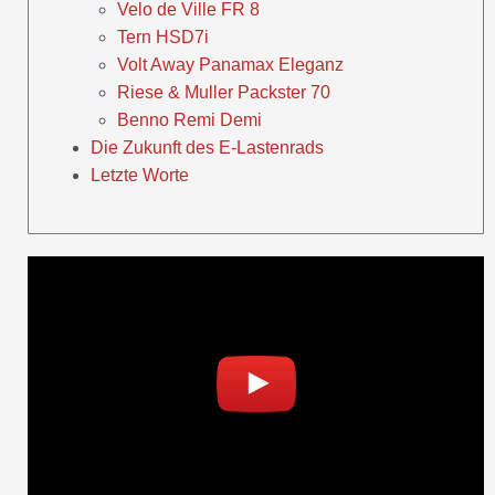
Velo de Ville FR 8
Tern HSD7i
Volt Away Panamax Eleganz
Riese & Muller Packster 70
Benno Remi Demi
Die Zukunft des E-Lastenrads
Letzte Worte