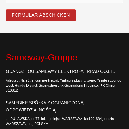
FORMULAR ABSCHICKEN
Sameway-Gruppe
GUANGZHOU SAMEWAY ELEKTROFAHRRAD CO.LTD
Adresse: Nr. 32, Bi cun north road, Xinhua industrial zone, Yingbin avenue
west, Huadu District, Guangzhou city, Guangdong Province, P.R China
510812
SAMEBIKE SPÓŁKA Z OGRANICZONĄ
ODPOWIEDZIALNOŚCIĄ
ul. PUŁAWSKA, nr 77, lok. -, miejsc. WARSZAWA, kod 02-684, poczta
WARSZAWA, kraj POLSKA