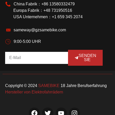
China Fabrik：+86 13580332479
Europa Fabrik：+48 731950516
USA Unternehmen：+1 659 345 2074
sameway@gzsamebike.com
9:00-5:00 UHR
SENDEN
SIE
Copyright © 2024
SAMEBIKE
18 Jahre Berufserfahrung
Hersteller von Elektrofahrrädern
F
T
Y
I