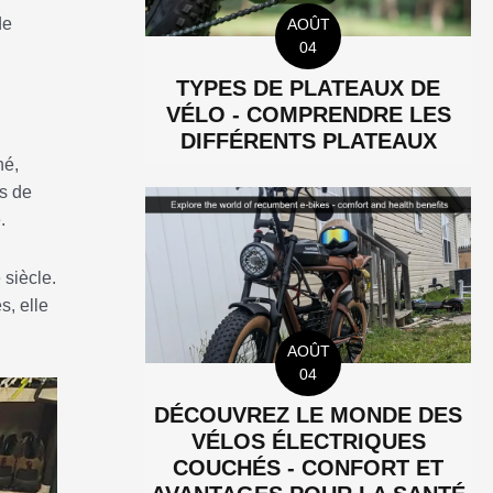
de
AOÛT
04
TYPES DE PLATEAUX DE
VÉLO - COMPRENDRE LES
DIFFÉRENTS PLATEAUX
hé,
ys de
.
 siècle.
s, elle
AOÛT
04
DÉCOUVREZ LE MONDE DES
VÉLOS ÉLECTRIQUES
COUCHÉS - CONFORT ET