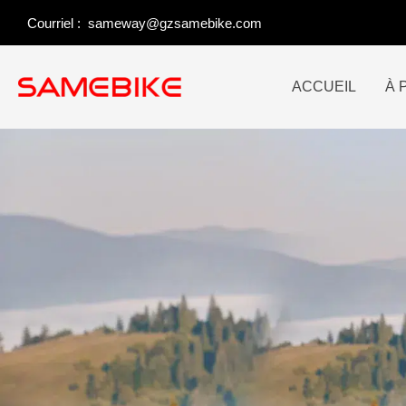
Skip
Courriel :
sameway@gzsamebike.com
to
content
ACCUEIL
À 