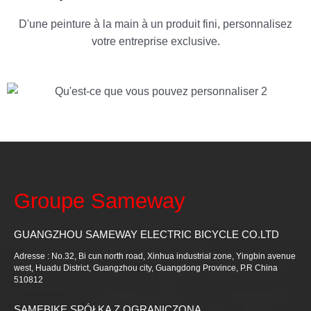
D'une peinture à la main à un produit fini, personnalisez
votre entreprise exclusive.
Groupe Sameway
GUANGZHOU SAMEWAY ELECTRIC BICYCLE CO.LTD
Adresse : No.32, Bi cun north road, Xinhua industrial zone, Yingbin avenue
west, Huadu District, Guangzhou city, Guangdong Province, P.R China
510812
SAMEBIKE SPÓŁKA Z OGRANICZONĄ