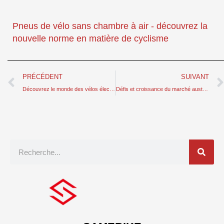
Pneus de vélo sans chambre à air - découvrez la
nouvelle norme en matière de cyclisme
Prévenir
PRÉCÉDENT
SUIVANT
Découvrez le monde des vélos électriques couchés - confort et avantages pour la santé
Défis et croissance du marché australien des vélos électriques en pleine expansion
Recherche