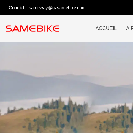
Skip
Courriel :
sameway@gzsamebike.com
to
content
ACCUEIL
À 