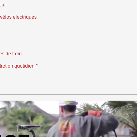
euf
vélos électriques
es de frein
tretien quotidien ?