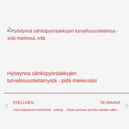
Hyödynnä sähköpyöräakkujen
turvallisuustietämystä - pidä mielessäsi
Edellinen
EDELLINEN
SEURAAVA
Uusi kulutuksen kohokohta - polkupyörätalouden olosuhteet
Opas parhaan pyörän satulan valintaan - mukava ratsastus