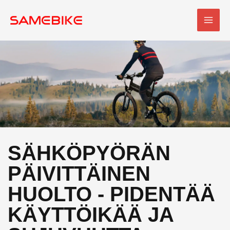
Siirry
PÄÄ
sisältöön
SÄHKÖPYÖRÄN
PÄIVITTÄINEN
HUOLTO - PIDENTÄÄ
KÄYTTÖIKÄÄ JA