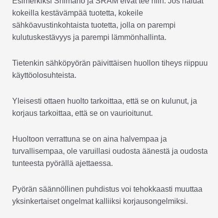
Esimerkiksi Shimano ja SRAM eivät tee niin. Jos haluat
kokeilla kestävämpää tuotetta, kokeile
sähköavustinkohtaista tuotetta, jolla on parempi
kulutuskestävyys ja parempi lämmönhallinta.
Tietenkin sähköpyörän päivittäisen huollon tiheys riippuu
käyttöolosuhteista.
Yleisesti ottaen huolto tarkoittaa, että se on kulunut, ja
korjaus tarkoittaa, että se on vaurioitunut.
Huoltoon verrattuna se on aina halvempaa ja
turvallisempaa, ole varuillasi oudosta äänestä ja oudosta
tunteesta pyörällä ajettaessa.
Pyörän säännöllinen puhdistus voi tehokkaasti muuttaa
yksinkertaiset ongelmat kalliiksi korjausongelmiksi.