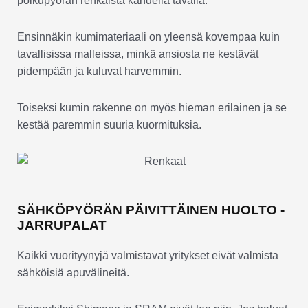
polkupyörän renkaista kahdella tavalla.
Ensinnäkin kumimateriaali on yleensä kovempaa kuin
tavallisissa malleissa, minkä ansiosta ne kestävät
pidempään ja kuluvat harvemmin.
Toiseksi kumin rakenne on myös hieman erilainen ja se
kestää paremmin suuria kuormituksia.
SÄHKÖPYÖRÄN PÄIVITTÄINEN HUOLTO -
JARRUPALAT
Kaikki vuorityynyjä valmistavat yritykset eivät valmista
sähköisiä apuvälineitä.