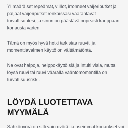
Ylimääräiset repeämät, viillot, irronneet vaijeriputket ja
paljaat vaijeriputket renkaissasi vaarantavat
turvallisuutesi, ja sinun on päästävä nopeasti kauppaan
korjausta varten.
Tämä on myös hyvä hetki tarkistaa ruuvit, ja
momenttiavaimen käyttö on välttämätöntä.
Ne ovat halpoja, helppokäyttöisiä ja intuitiivisia, mutta
löysä ruuvi tai ruuvi väärällä vääntömomentilla on
turvallisuusriski.
LÖYDÄ LUOTETTAVA
MYYMÄLÄ
Sähköpyörä on silti vain pyörä, ja useimmat korjaukset voi