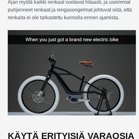
Ajan myötä kaikki renkaat vuotavat hitaasti, ja useimmat
puhjenneet renkaat ja rengasongelmat johtuvat siitä, että
renkaita ei ole tarkastettu kunnolla ennen ajamista.
KÄYTÄ ERITYISIÄ VARAOSIA