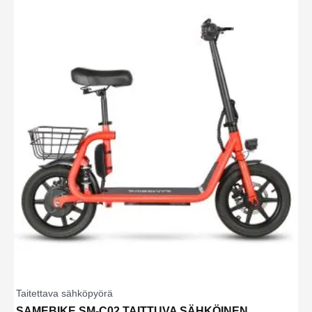
Taitettava sähköpyörä
SAMEBIKE SM-C02 TAITTUVA SÄHKÖINEN