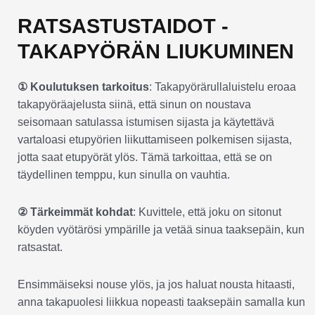
RATSASTUSTAIDOT -
TAKAPYÖRÄN LIUKUMINEN
① Koulutuksen tarkoitus
: Takapyörärullaluistelu eroaa
takapyöräajelusta siinä, että sinun on noustava
seisomaan satulassa istumisen sijasta ja käytettävä
vartaloasi etupyörien liikuttamiseen polkemisen sijasta,
jotta saat etupyörät ylös. Tämä tarkoittaa, että se on
täydellinen temppu, kun sinulla on vauhtia.
② Tärkeimmät kohdat
: Kuvittele, että joku on sitonut
köyden vyötärösi ympärille ja vetää sinua taaksepäin, kun
ratsastat.
Ensimmäiseksi nouse ylös, ja jos haluat nousta hitaasti,
anna takapuolesi liikkua nopeasti taaksepäin samalla kun