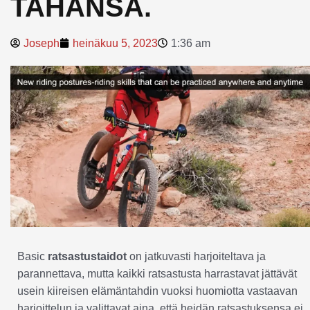
TAHANSA.
Joseph
heinäkuu 5, 2023
1:36 am
Basic
ratsastustaidot
on jatkuvasti harjoiteltava ja
parannettava, mutta kaikki ratsastusta harrastavat jättävät
usein kiireisen elämäntahdin vuoksi huomiotta vastaavan
harjoittelun ja valittavat aina, että heidän ratsastuksensa ei