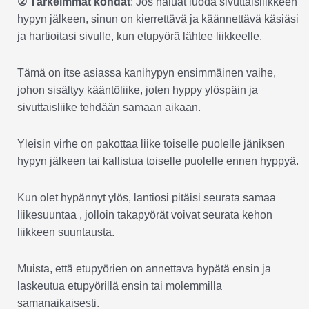
② Tärkeimmät kohdat
: Jos haluat luoda sivuttaisliikkeen
hypyn jälkeen, sinun on kierrettävä ja käännettävä käsiäsi
ja hartioitasi sivulle, kun etupyörä lähtee liikkeelle.
Tämä on itse asiassa kanihypyn ensimmäinen vaihe,
johon sisältyy kääntöliike, joten hyppy ylöspäin ja
sivuttaisliike tehdään samaan aikaan.
Yleisin virhe on pakottaa liike toiselle puolelle jäniksen
hypyn jälkeen tai kallistua toiselle puolelle ennen hyppyä.
Kun olet hypännyt ylös, lantiosi pitäisi seurata samaa
liikesuuntaa , jolloin takapyörät voivat seurata kehon
liikkeen suuntausta.
Muista, että etupyörien on annettava hypätä ensin ja
laskeutua etupyörillä ensin tai molemmilla
samanaikaisesti.