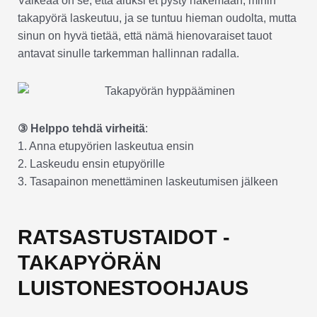
Vaikeaa on se, että aluksi et pysty näkemään, mihin
takapyörä laskeutuu, ja se tuntuu hieman oudolta, mutta
sinun on hyvä tietää, että nämä hienovaraiset tauot
antavat sinulle tarkemman hallinnan radalla.
③ Helppo tehdä virheitä
:
1. Anna etupyörien laskeutua ensin
2. Laskeudu ensin etupyörille
3. Tasapainon menettäminen laskeutumisen jälkeen
RATSASTUSTAIDOT -
TAKAPYÖRÄN
LUISTONESTOOHJAUS