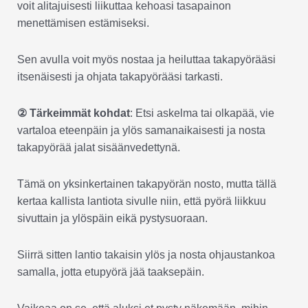
voit alitajuisesti liikuttaa kehoasi tasapainon
menettämisen estämiseksi.
Sen avulla voit myös nostaa ja heiluttaa takapyörääsi
itsenäisesti ja ohjata takapyörääsi tarkasti.
② Tärkeimmät kohdat
: Etsi askelma tai olkapää, vie
vartaloa eteenpäin ja ylös samanaikaisesti ja nosta
takapyörää jalat sisäänvedettynä.
Tämä on yksinkertainen takapyörän nosto, mutta tällä
kertaa kallista lantiota sivulle niin, että pyörä liikkuu
sivuttain ja ylöspäin eikä pystysuoraan.
Siirrä sitten lantio takaisin ylös ja nosta ohjaustankoa
samalla, jotta etupyörä jää taaksepäin.