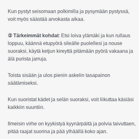
Kun pystyt seisomaan polkimilla ja pysymään pystyssä,
voit myös säästää arvokasta aikaa.
② Tärkeimmät kohdat
: Etsi loiva ylämäki ja kun rullaus
loppuu, käännä etupyörä sileälle puolellesi ja nouse
suoraksi, käytä ketjun kireyttä pitämään pyörä vakaana ja
älä purista jarruja.
Toista sisään ja ulos pienin askelin tasapainon
säätämiseksi.
Kun suoristat kädet ja selän suoraksi, voit liikuttaa käsiäsi
kaikkiin suuntiin.
Ilmeisin virhe on kyykistyä kyynärpäitä ja polvia taivuttaen,
pitää raajat suorina ja pää ylhäällä koko ajan.