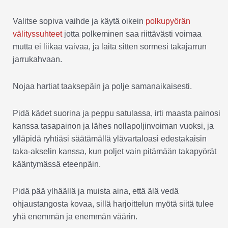
Valitse sopiva vaihde ja käytä oikein
polkupyörän
välityssuhteet
jotta polkeminen saa riittävästi voimaa
mutta ei liikaa vaivaa, ja laita sitten sormesi takajarrun
jarrukahvaan.
Nojaa hartiat taaksepäin ja polje samanaikaisesti.
Pidä kädet suorina ja peppu satulassa, irti maasta painosi
kanssa tasapainon ja lähes nollapoljinvoiman vuoksi, ja
ylläpidä ryhtiäsi säätämällä ylävartaloasi edestakaisin
taka-akselin kanssa, kun poljet vain pitämään takapyörät
kääntymässä eteenpäin.
Pidä pää ylhäällä ja muista aina, että älä vedä
ohjaustangosta kovaa, sillä harjoittelun myötä siitä tulee
yhä enemmän ja enemmän väärin.