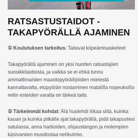
RATSASTUSTAIDOT -
TAKAPYÖRÄLLÄ AJAMINEN
① Koulutuksen tarkoitus
: Taitavat kiipeämisaskeleet
Takapyörällä ajaminen on yksi nuorten ratsastajien
suosikkitaidoista, ja vaikka se ei ehkä tunnu
ammattimaisten maastopyöräilijöiden mielestä
kannattavalta, etupyörän nostaminen matalilla nopeuksilla
reitin esteiden varalta on tärkeä taito.
② Tärkeimmät kohdat
: Älä huolehdi liikaa siitä, kuinka
kauan ja kuinka pitkälle ajat takapyörällä, pidä takapuolesi
satulassa, anna hartioiden, ohjaustangon ja molempien
käsivarsien muodostaa nelikulmio.