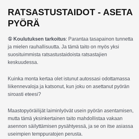
RATSASTUSTAIDOT - ASETA
PYÖRÄ
① Koulutuksen tarkoitus
: Parantaa tasapainon tunnetta
ja mielen rauhallisuutta. Ja tämä taito on myös yksi
suosituimmista ratsastustaidoista ratsastajien
keskuudessa.
Kuinka monta kertaa olet istunut autossasi odottamassa
liikennevaloja ja katsonut, kun joku on asettanut pyörän
siroasti eteesi?
Maastopyöräilijät laiminlyövät usein pyörän asentamisen,
mutta tämä yksinkertainen taito mahdollistaa vakaan
asennon säilyttämisen pysähtyessä, ja se on itse asiassa
useimpien temppuratojen perusta.