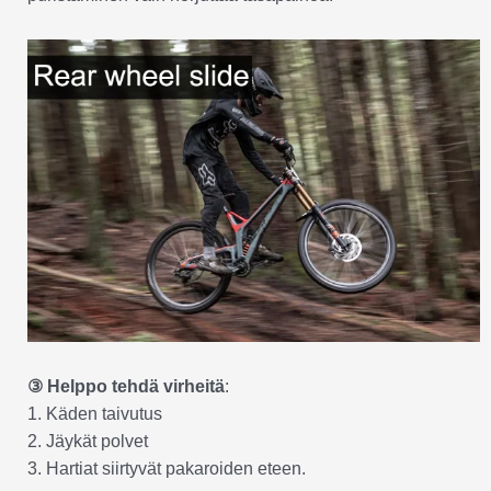
③ Helppo tehdä virheitä
:
1. Käden taivutus
2. Jäykät polvet
3. Hartiat siirtyvät pakaroiden eteen.