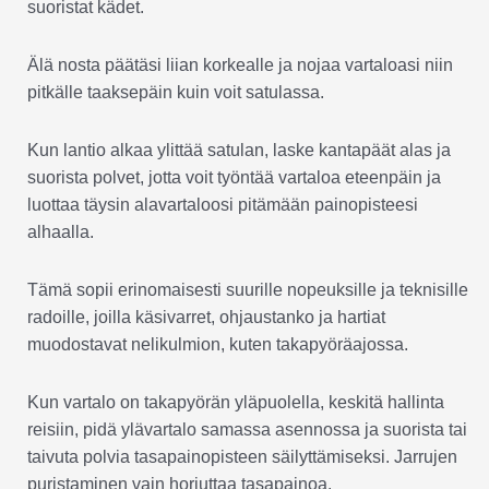
suoristat kädet.
Älä nosta päätäsi liian korkealle ja nojaa vartaloasi niin
pitkälle taaksepäin kuin voit satulassa.
Kun lantio alkaa ylittää satulan, laske kantapäät alas ja
suorista polvet, jotta voit työntää vartaloa eteenpäin ja
luottaa täysin alavartaloosi pitämään painopisteesi
alhaalla.
Tämä sopii erinomaisesti suurille nopeuksille ja teknisille
radoille, joilla käsivarret, ohjaustanko ja hartiat
muodostavat nelikulmion, kuten takapyöräajossa.
Kun vartalo on takapyörän yläpuolella, keskitä hallinta
reisiin, pidä ylävartalo samassa asennossa ja suorista tai
taivuta polvia tasapainopisteen säilyttämiseksi. Jarrujen
puristaminen vain horjuttaa tasapainoa.