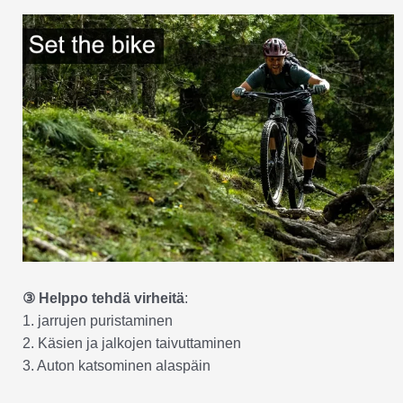
③ Helppo tehdä virheitä
:
1. jarrujen puristaminen
2. Käsien ja jalkojen taivuttaminen
3. Auton katsominen alaspäin