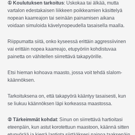
① Koulutuksen tarkoitus
: Uskokaa tai älkää, mutta
vartalon edestakaisen liikkeen poikkeamien käsittelyä
nopean kaarreajon tai seinään painamisen aikana
voidaan simuloida kävelynopeudella tasaisella maalla.
Riippumatta siitä, onko kyseessä erittäin aggressiivinen
vai erittäin nopea kaarreajo, etupyöriin kohdistuvaa
painetta on vähitellen siirrettävä takapyörille.
Etsi hieman kohoava maasto, jossa voit tehdä slalom-
käännöksen.
Tarkoituksena on, että takapyörä kääntyy tasaisesti, kun
se liukuu käännöksen läpi korkeassa maastossa.
② Tärkeimmät kohdat
: Sinun on siirrettävä hartioitasi
eteenpäin, kun astut korotettuun maastoon, käännä sitten
etupyörää ja kierrä lantiota siirtääksesi painoa taaksepäin