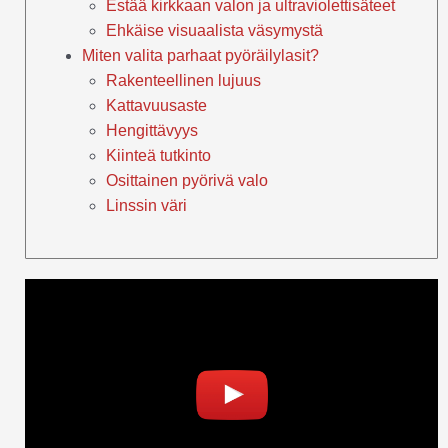
Estää kirkkaan valon ja ultraviolettisäteet
Ehkäise visuaalista väsymystä
Miten valita parhaat pyöräilylasit?
Rakenteellinen lujuus
Kattavuusaste
Hengittävyys
Kiinteä tutkinto
Osittainen pyörivä valo
Linssin väri