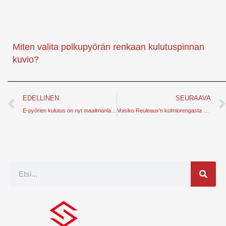
Miten valita polkupyörän renkaan kulutuspinnan
kuvio?
Edellinen
EDELLINEN
SEURAAVA
E-pyörien kulutus on nyt maailmanlaajuinen hitti - miksei Kiinassa?
Voisiko Reuleaux'n kolmiorengasta soveltaa polkupyörän renkaisiin?
Etsi