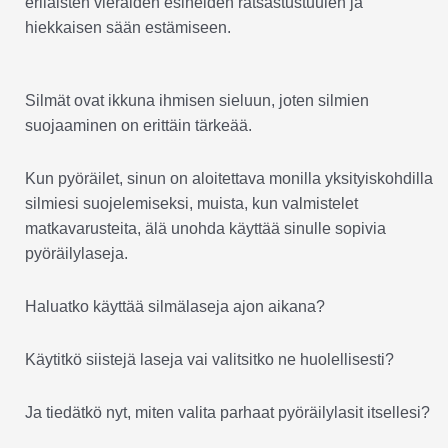
erilaisten vieraiden esineiden ratsastustuulen ja
hiekkaisen sään estämiseen.
Silmät ovat ikkuna ihmisen sieluun, joten silmien
suojaaminen on erittäin tärkeää.
Kun pyöräilet, sinun on aloitettava monilla yksityiskohdilla
silmiesi suojelemiseksi, muista, kun valmistelet
matkavarusteita, älä unohda käyttää sinulle sopivia
pyöräilylaseja.
Haluatko käyttää silmälaseja ajon aikana?
Käytitkö siistejä laseja vai valitsitko ne huolellisesti?
Ja tiedätkö nyt, miten valita parhaat pyöräilylasit itsellesi?