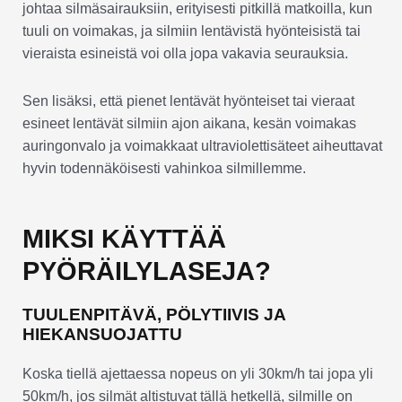
johtaa silmäsairauksiin, erityisesti pitkillä matkoilla, kun
tuuli on voimakas, ja silmiin lentävistä hyönteisistä tai
vieraista esineistä voi olla jopa vakavia seurauksia.
Sen lisäksi, että pienet lentävät hyönteiset tai vieraat
esineet lentävät silmiin ajon aikana, kesän voimakas
auringonvalo ja voimakkaat ultraviolettisäteet aiheuttavat
hyvin todennäköisesti vahinkoa silmillemme.
MIKSI KÄYTTÄÄ
PYÖRÄILYLASEJA?
TUULENPITÄVÄ, PÖLYTIIVIS JA
HIEKANSUOJATTU
Koska tiellä ajettaessa nopeus on yli 30km/h tai jopa yli
50km/h, jos silmät altistuvat tällä hetkellä, silmille on