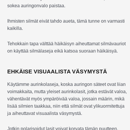
sokea auringonvalo paistaa.
Ihmisten silmät eivät tahdo aueta, tämä tunne on varmasti
kaikilla.
Tehokkain tapa välttää häikäisyn aiheuttamat silmävauriot
on käyttää silmälaseja eikä katsoa suoraan häikäisyä.
EHKÄISE VISUAALISTA VÄSYMYSTÄ
Käytämme aurinkolaseja, koska auringon säteet ovat liian
voimakkaita, mutta yleiset aurinkolasit, jotka estävät valoa,
vähentävät myös ympäröivää valoa, jossain määrin, mikä
lisää silmien taakkaa, niin että silmät ovat ylikuormitettuja
ja aiheuttavat visuaalista väsymystä.
Jotkin polarisoidut lasit voivat korvata tämän puutteen,