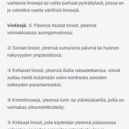
vaihtavia linssejä tai valita parhaat pyöräilylasit, joissa on
jo valmiiksi useita värillisiä linssejä.
Vinkkejä
: ① Yleensä mustat linssit, yleensä
voimakkaassa auringonvalossa;
② Siniset linssit, yleensä sumuisina päivinä tai huonon
näkyvyyden ympäristöissä;
③ Keltaiset linssit, yleensä illalla ratsastettaessa, voivat
auttaa meitä lisäämään valon kontrastia asioiden
selkeyden parantamiseksi;
④ Kromilinssejä, yleensä lumi- tai ylänköalueilla, joilla on
voimakas ultraviolettisäteily;
⑤ Kirkkaat linssit, joita käytetään yleensä pääasiassa