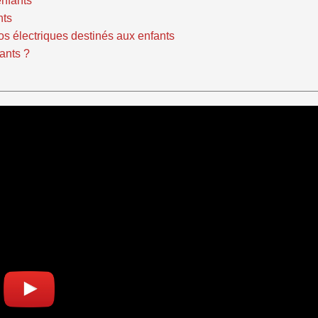
enfants
nts
os électriques destinés aux enfants
ants ?