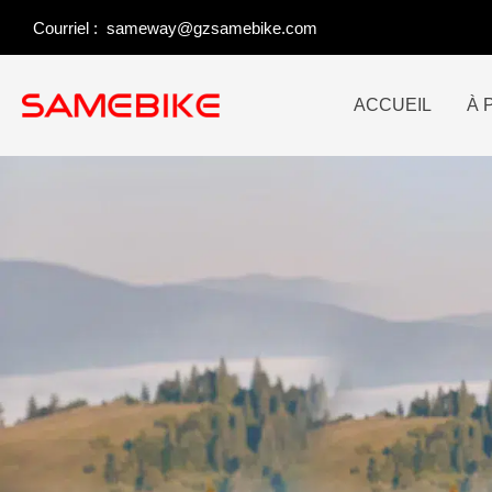
Skip
Courriel :
sameway@gzsamebike.com
to
content
ACCUEIL
À 