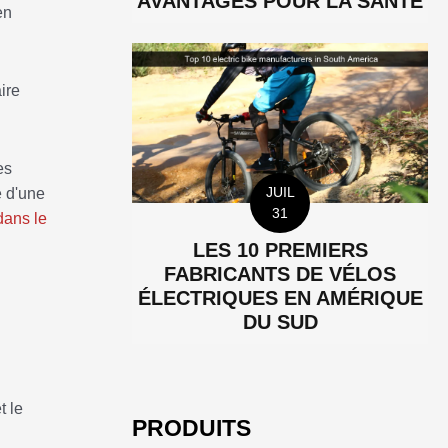
AVANTAGES POUR LA SANTÉ
en
ire
es
JUIL
 d'une
31
dans le
LES 10 PREMIERS
FABRICANTS DE VÉLOS
ÉLECTRIQUES EN AMÉRIQUE
DU SUD
t le
PRODUITS