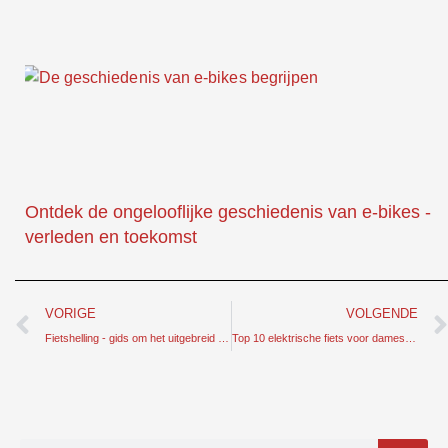
Ontdek de ongelooflijke geschiedenis van e-bikes -
verleden en toekomst
Prev
VORIGE
VOLGENDE
Fietshelling - gids om het uitgebreid te bekijken
Top 10 elektrische fiets voor dames met speciaal ontwerp en esthetiek