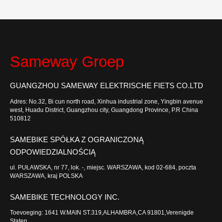
Sameway Groep
GUANGZHOU SAMEWAY ELEKTRISCHE FIETS CO.LTD
Adres: No.32, Bi cun north road, Xinhua industrial zone, Yingbin avenue
west, Huadu District, Guangzhou city, Guangdong Province, P.R China
510812
SAMEBIKE SPÓŁKA Z OGRANICZONĄ
ODPOWIEDZIALNOŚCIĄ
ul. PUŁAWSKA, nr 77, lok. -, miejsc. WARSZAWA, kod 02-684, poczta
WARSZAWA, kraj POLSKA
SAMEBIKE TECHNOLOGY INC.
Toevoeging: 1641 W.MAIN ST.319,ALHAMBRA,CA 91801,Verenigde
Staten.