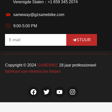
Verenigde Staten：+1 659 345 2074
sameway@gzsamebike.com
9:00-5:00 PM
STUUR
Copyright © 2024
SAMEBIKE
18 jaar professioneel
fabrikant van elektrische fietsen
F
T
Y
I
a
w
o
n
c
i
u
s
e
t
t
t