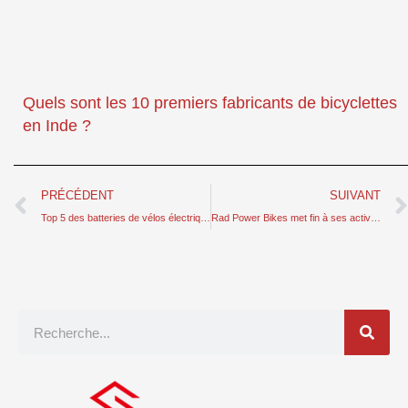
Quels sont les 10 premiers fabricants de bicyclettes
en Inde ?
Prévenir
PRÉCÉDENT
SUIVANT
Top 5 des batteries de vélos électriques à vendre - power your energy
Rad Power Bikes met fin à ses activités en Europe et à New York
Recherche