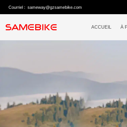
Skip
Courriel :
sameway@gzsamebike.com
to
content
ACCUEIL
À 