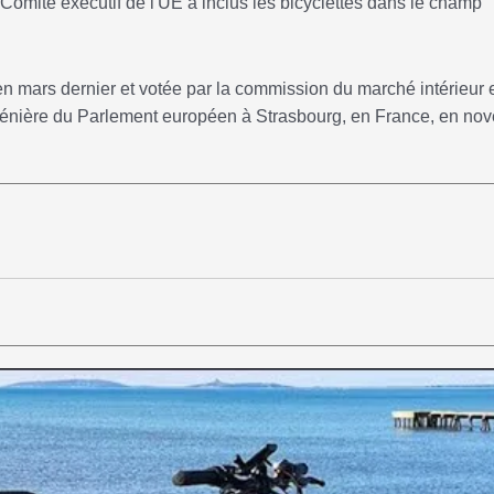
e Comité exécutif de l'UE a inclus les bicyclettes dans le champ
n mars dernier et votée par la commission du marché intérieur e
lénière du Parlement européen à Strasbourg, en France, en no