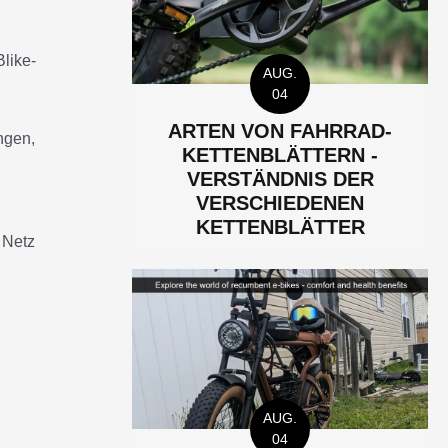
Blike-
AUG.
04
ARTEN VON FAHRRAD-
ngen,
KETTENBLÄTTERN -
VERSTÄNDNIS DER
VERSCHIEDENEN
KETTENBLÄTTER
 Netz
AUG.
04