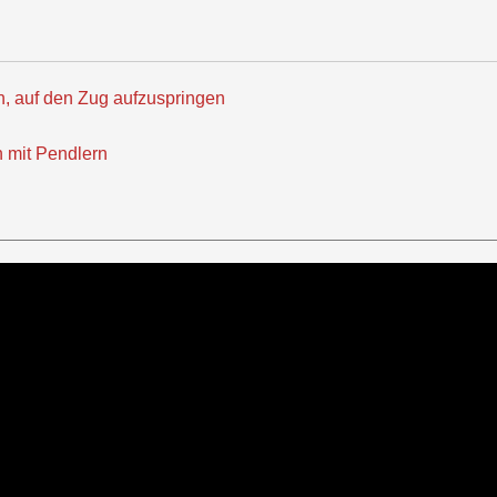
an, auf den Zug aufzuspringen
n mit Pendlern