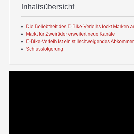
Inhaltsübersicht
Die Beliebtheit des E-Bike-Verleihs lockt Marken 
Markt für Zweiräder erweitert neue Kanäle
E-Bike-Verleih ist ein stillschweigendes Abkomme
Schlussfolgerung