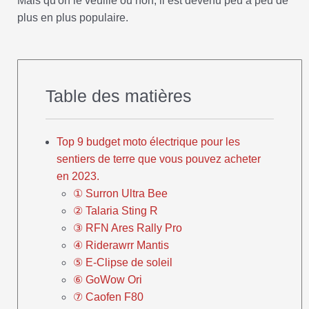
Mais qu'on le veuille ou non, il est devenu peu à peu de
plus en plus populaire.
Table des matières
Top 9 budget moto électrique pour les
sentiers de terre que vous pouvez acheter
en 2023.
① Surron Ultra Bee
② Talaria Sting R
③ RFN Ares Rally Pro
④ Riderawrr Mantis
⑤ E-Clipse de soleil
⑥ GoWow Ori
⑦ Caofen F80