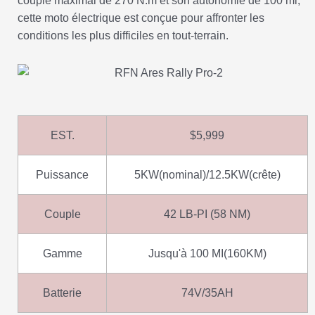
couple maximal de 270 N.m et son autonomie de 100 mi,
cette moto électrique est conçue pour affronter les
conditions les plus difficiles en tout-terrain.
EST.
$5,999
Puissance
5KW(nominal)/12.5KW(crête)
Couple
42 LB-PI (58 NM)
Gamme
Jusqu'à 100 MI(160KM)
Batterie
74V/35AH