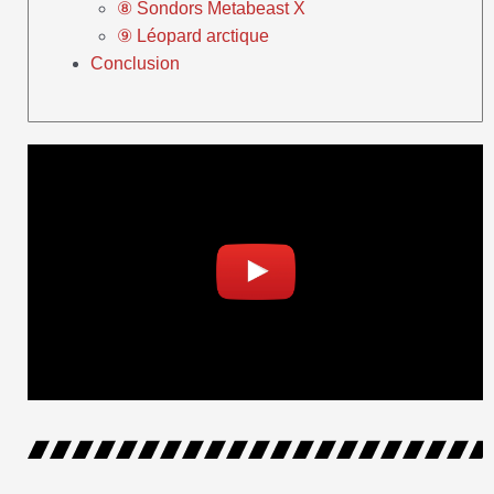
⑧ Sondors Metabeast X
⑨ Léopard arctique
Conclusion