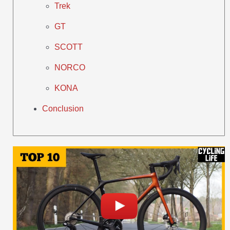
Trek
GT
SCOTT
NORCO
KONA
Conclusion