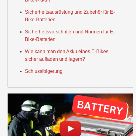
Sicherheitsausrüstung und Zubehör für E-
Bike-Batterien
Sicherheitsvorschriften und Normen für E-
Bike-Batterien
Wie kann man den Akku eines E-Bikes
sicher aufladen und lagern?
Schlussfolgerung