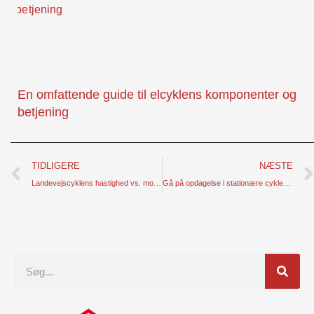
En omfattende guide til elcyklens komponenter og
betjening
Prev
TIDLIGERE
NÆSTE
Landevejscyklens hastighed vs. mountainbikens hastighed - en slående diskussion
Gå på opdagelse i stationære cyklers verden - forstå typer og fordele
Søgning