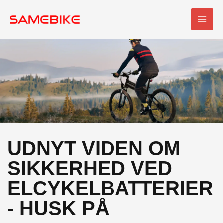
Spring
HOV
til
indhold
UDNYT VIDEN OM
SIKKERHED VED
ELCYKELBATTERIER
- HUSK PÅ