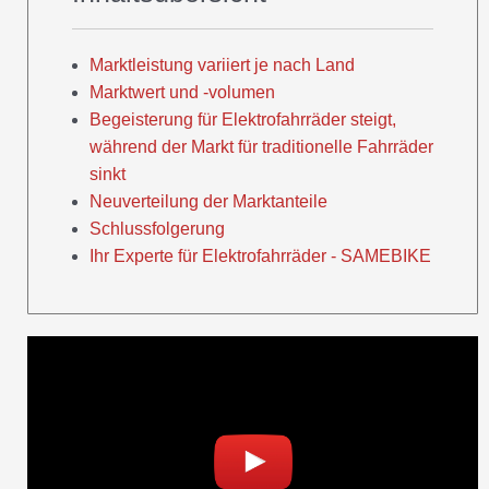
Marktleistung variiert je nach Land
Marktwert und -volumen
Begeisterung für Elektrofahrräder steigt,
während der Markt für traditionelle Fahrräder
sinkt
Neuverteilung der Marktanteile
Schlussfolgerung
Ihr Experte für Elektrofahrräder - SAMEBIKE