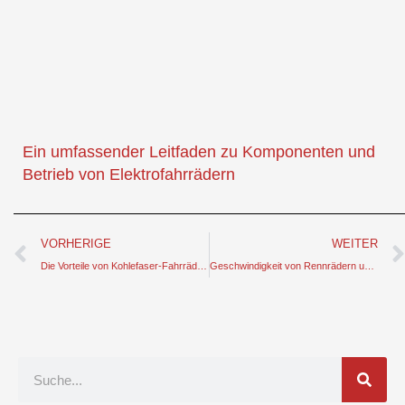
Ein umfassender Leitfaden zu Komponenten und
Betrieb von Elektrofahrrädern
Prev
VORHERIGE
WEITER
Die Vorteile von Kohlefaser-Fahrrädern erkunden - eine fabelhafte Erklärung
Geschwindigkeit von Rennrädern und Mountainbikes - eine interessante Diskussion
Suche