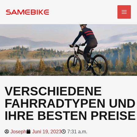
Zum
HAU
Inhalt
springen
VERSCHIEDENE
FAHRRADTYPEN UND
IHRE BESTEN PREISE
Joseph
Juni 19, 2023
7:31 a.m.