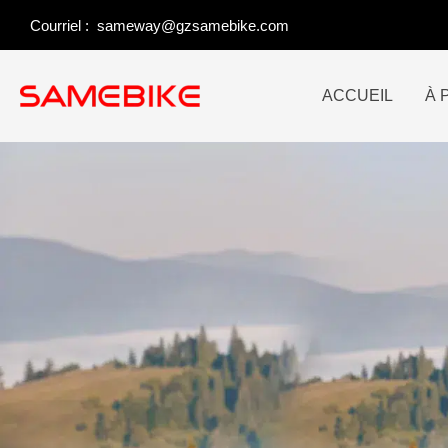
Skip
Courriel :
sameway@gzsamebike.com
to
content
ACCUEIL
À 