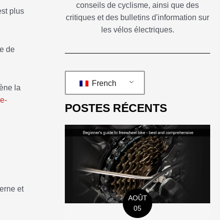
conseils de cyclisme, ainsi que des
st plus
critiques et des bulletins d'information sur
les vélos électriques.
de de
French
ène la
le-
POSTES RÉCENTS
erne et
AOÛT
05