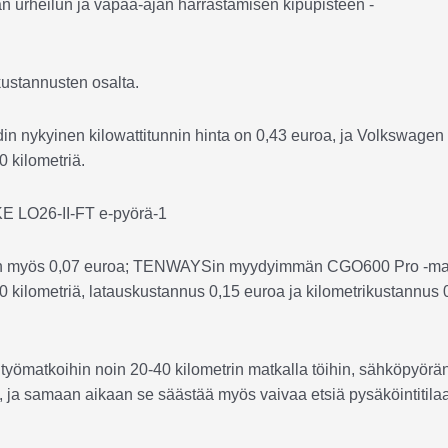
an urheilun ja vapaa-ajan harrastamisen kipupisteen -
kustannusten osalta.
in nykyinen kilowattitunnin hinta on 0,43 euroa, ja Volkswagen 
 kilometriä.
us on myös 0,07 euroa; TENWAYSin myydyimmän CGO600 Pro -ma
0 kilometriä, latauskustannus 0,15 euroa ja kilometrikustannus
 työmatkoihin noin 20-40 kilometrin matkalla töihin, sähköpyörä
, ja samaan aikaan se säästää myös vaivaa etsiä pysäköintitila