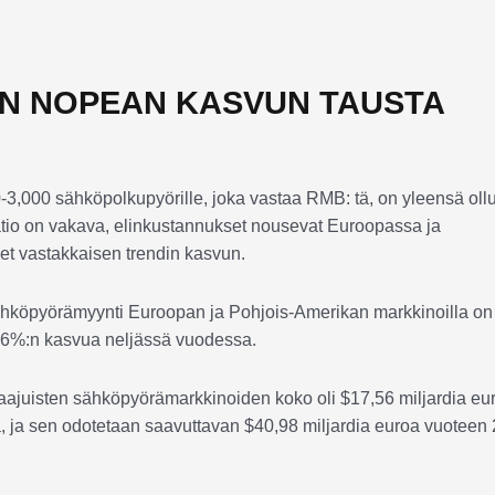
N NOPEAN KASVUN TAUSTA
,000 sähköpolkupyörille, joka vastaa RMB: tä, on yleensä ollu
tio on vakava, elinkustannukset nousevat Euroopassa ja
eet vastakkaisen trendin kasvun.
sähköpyörämyynti Euroopan ja Pohjois-Amerikan markkinoilla on
156%:n kasvua neljässä vuodessa.
aajuisten sähköpyörämarkkinoiden koko oli $17,56 miljardia eu
ja sen odotetaan saavuttavan $40,98 miljardia euroa vuoteen