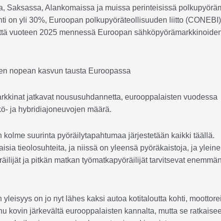
a, Saksassa, Alankomaissa ja muissa perinteisissä polkupyörä
i on yli 30%, Euroopan polkupyöräteollisuuden liitto (CONEBI)
, että vuoteen 2025 mennessä Euroopan sähköpyörämarkkinoide
markkinat jatkavat noususuhdannetta, eurooppalaisten vuodessa
ö- ja hybridiajoneuvojen määrä.
 kolme suurinta pyöräilytapahtumaa järjestetään kaikki täällä.
ia tieolosuhteita, ja niissä on yleensä pyöräkaistoja, ja ylein
räilijät ja pitkän matkan työmatkapyöräilijät tarvitsevat enemmä
 yleisyys on jo nyt lähes kaksi autoa kotitaloutta kohti, moottore
nu kovin järkevältä eurooppalaisten kannalta, mutta se ratkaise