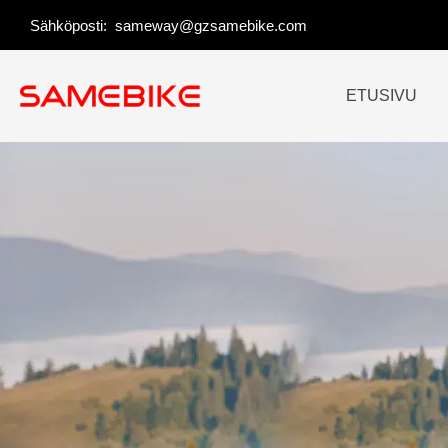
Siirry
Sähköposti:
sameway@gzsamebike.com
sisältöön
ETUSIVU