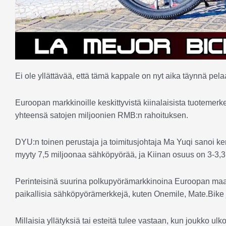
Ei ole yllättävää, että tämä kappale on nyt aika täynnä pelaa
Euroopan markkinoille keskittyvistä kiinalaisista tuotemer
yhteensä satojen miljoonien RMB:n rahoituksen.
DYU:n toinen perustaja ja toimitusjohtaja Ma Yuqi sanoi 
myyty 7,5 miljoonaa sähköpyörää, ja Kiinan osuus on 3-3,3
Perinteisinä suurina polkupyörämarkkinoina Euroopan maat 
paikallisia sähköpyörämerkkejä, kuten Onemile, Mate.Bike j
Millaisia yllätyksiä tai esteitä tulee vastaan, kun joukko ul