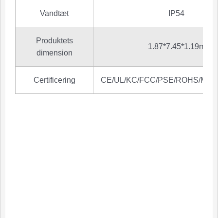
Vandtæt
IP54
Produktets
1.87*7.45*1.19m
dimension
Certificering
CE/UL/KC/FCC/PSE/ROHS/MSD