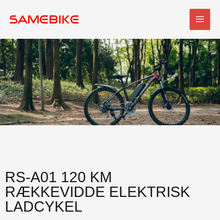
Spring
HOV
til
indhold
RS-A01 120 KM
RÆKKEVIDDE ELEKTRISK
LADCYKEL