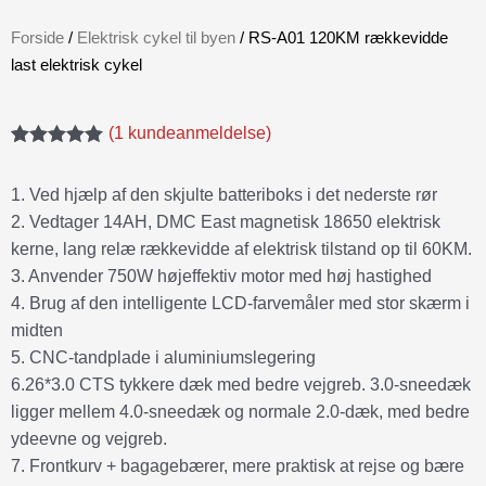
Forside
/
Elektrisk cykel til byen
/ RS-A01 120KM rækkevidde
last elektrisk cykel
(
1
kundeanmeldelse)
Bedømt
1
som
5.00
ud af 5
1. Ved hjælp af den skjulte batteriboks i det nederste rør
baseret på
2. Vedtager 14AH, DMC East magnetisk 18650 elektrisk
kundebedømmelse
kerne, lang relæ rækkevidde af elektrisk tilstand op til 60KM.
3. Anvender 750W højeffektiv motor med høj hastighed
4. Brug af den intelligente LCD-farvemåler med stor skærm i
midten
5. CNC-tandplade i aluminiumslegering
6.26*3.0 CTS tykkere dæk med bedre vejgreb. 3.0-sneedæk
ligger mellem 4.0-sneedæk og normale 2.0-dæk, med bedre
ydeevne og vejgreb.
7. Frontkurv + bagagebærer, mere praktisk at rejse og bære