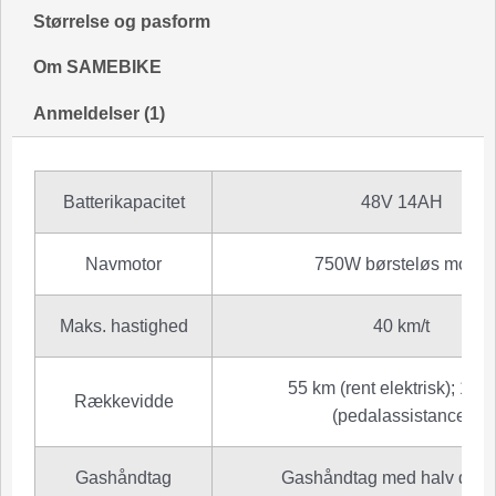
Størrelse og pasform
Om SAMEBIKE
Anmeldelser (1)
Batterikapacitet
48V 14AH
Navmotor
750W børsteløs motor
Maks. hastighed
40 km/t
55 km (rent elektrisk); 110
Rækkevidde
(pedalassistance)
Gashåndtag
Gashåndtag med halv drej