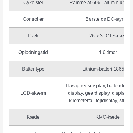
Cykelstel
Ramme af 6061 aluminiumsle
Controller
Børsteløs DC-styring
Dæk
26"x 3" CTS-dæk
Opladningstid
4-6 timer
Batteritype
Lithium-batteri 18650Z
Hastighedsdisplay, batteridispl
LCD-skærm
display, geardisplay, display fo
kilometertal, fejldisplay, strøm
Kæde
KMC-kæde