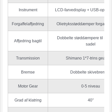
Instrument
LCD-farvedisplay + USB-opladn
Forgaffelaffjedring
Olietryksstøddæmper forgaffel 
Dobbelte støddæmpere til sade
Affjedring bagtil
sadel
Transmission
Shimano 1*7-trins gearski
Bremse
Dobbelte skivebremser
Motor Gear
0-5 niveau
Grad af klatring
40°