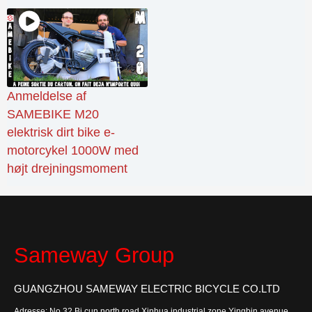
Anmeldelse af
SAMEBIKE M20
elektrisk dirt bike e-
motorcykel 1000W med
højt drejningsmoment
Sameway Group
GUANGZHOU SAMEWAY ELECTRIC BICYCLE CO.LTD
Adresse: No.32,Bi cun north road,Xinhua industrial zone,Yingbin avenue