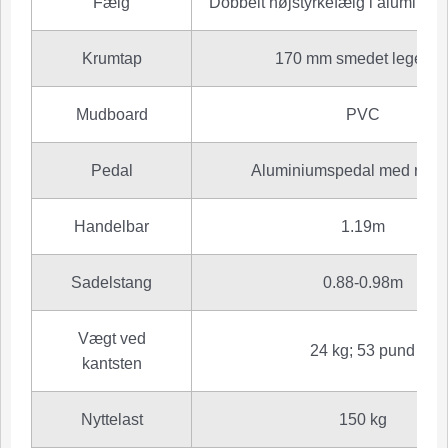
Fælg
Dobbelt højstyrkefælg i aluminiu
Krumtap
170 mm smedet legerin
Mudboard
PVC
Pedal
Aluminiumspedal med refle
Handelbar
1.19m
Sadelstang
0.88-0.98m
Vægt ved
24 kg; 53 pund
kantsten
Nyttelast
150 kg