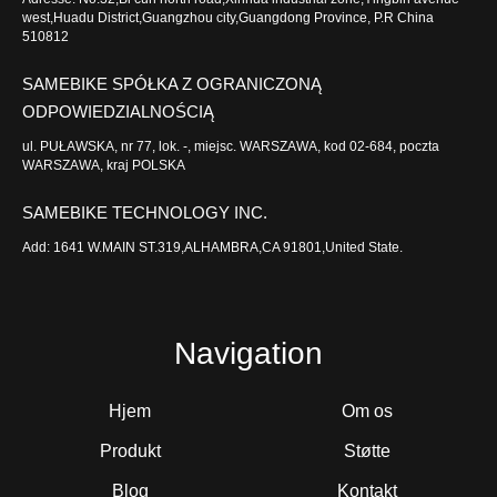
west,Huadu District,Guangzhou city,Guangdong Province, P.R China
510812
SAMEBIKE SPÓŁKA Z OGRANICZONĄ
ODPOWIEDZIALNOŚCIĄ
ul. PUŁAWSKA, nr 77, lok. -, miejsc. WARSZAWA, kod 02-684, poczta
WARSZAWA, kraj POLSKA
SAMEBIKE TECHNOLOGY INC.
Add: 1641 W.MAIN ST.319,ALHAMBRA,CA 91801,United State.
Navigation
Hjem
Om os
Produkt
Støtte
Blog
Kontakt