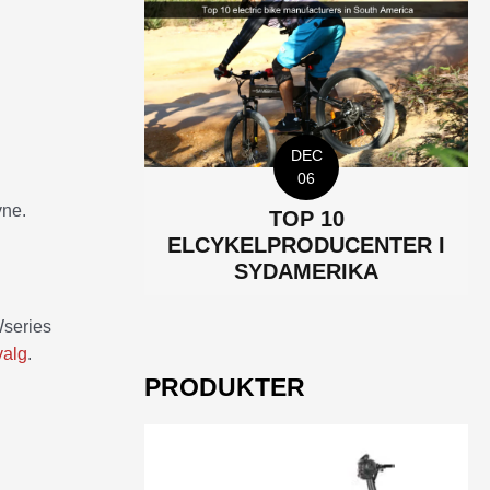
DEC
06
vne.
TOP 10
ELCYKELPRODUCENTER I
SYDAMERIKA
Wseries
valg
.
PRODUKTER