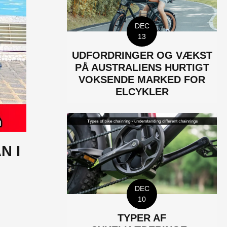
DEC
13
UDFORDRINGER OG VÆKST
PÅ AUSTRALIENS HURTIGT
VOKSENDE MARKED FOR
ELCYKLER
N I
DEC
10
TYPER AF