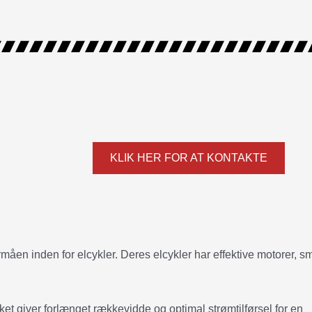
KLIK HER FOR AT KONTAKTE
rmåen inden for elcykler. Deres elcykler har effektive motorer, s
lket giver forlænget rækkevidde og optimal strømtilførsel for en