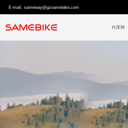
Spring
E-mail:
sameway@gzsamebike.com
til
indhold
HJEM