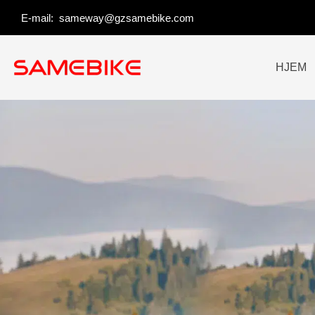
Spring
E-mail:
sameway@gzsamebike.com
til
indhold
HJEM