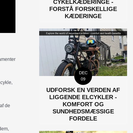
CYKELKÆDERINGE -
FORSTÅ FORSKELLIGE
KÆDERINGE
tamenter
DEC
09
cykle,
UDFORSK EN VERDEN AF
LIGGENDE ELCYKLER -
KOMFORT OG
af de
SUNDHEDSMÆSSIGE
FORDELE
 dem,