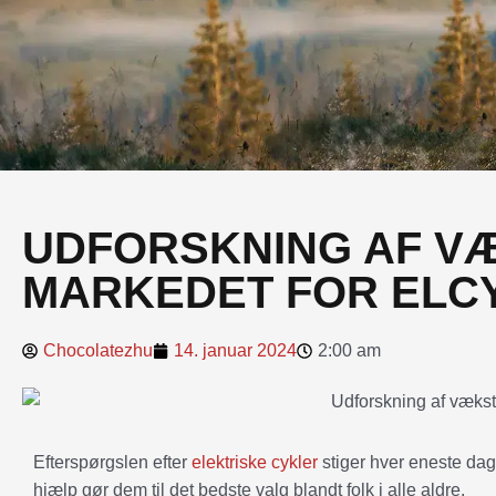
UDFORSKNING AF V
MARKEDET FOR ELC
Chocolatezhu
14. januar 2024
2:00 am
Efterspørgslen efter
elektriske cykler
stiger hver eneste dag
hjælp gør dem til det bedste valg blandt folk i alle aldre.