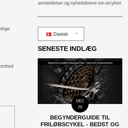
anmeldelser og nyhedsbreve om elcykler.
nlige
Danish
SENESTE INDLÆG
ksomhed
DEC
20
BEGYNDERGUIDE TIL
FRILØBSCYKEL - BEDST OG