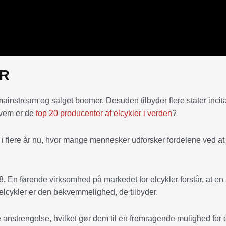
R
 mainstream og salget boomer. Desuden tilbyder flere stater inci
 Hvem er de
top 20 producenter af elcykler i verden
?
 i flere år nu, hvor mange mennesker udforsker fordelene ved at 
8. En førende virksomhed på markedet for elcykler forstår, at en 
elcykler er den bekvemmelighed, de tilbyder.
 anstrengelse, hvilket gør dem til en fremragende mulighed for