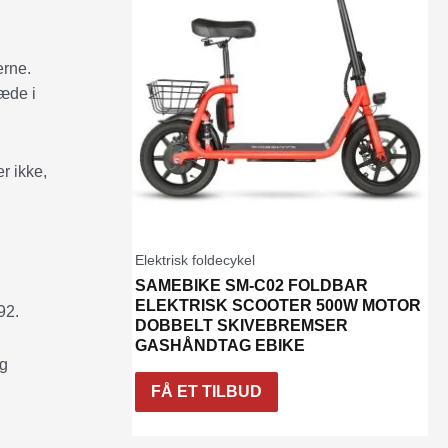
erne.
ræde i
r ikke,
Elektrisk foldecykel
SAMEBIKE SM-C02 FOLDBAR
ELEKTRISK SCOOTER 500W MOTOR
92.
DOBBELT SKIVEBREMSER
GASHÅNDTAG EBIKE
og
FÅ ET TILBUD