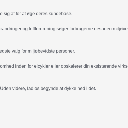
te sig af for at øge deres kundebase.
ndringer og luftforurening søger forbrugerne desuden miljøve
bedste valg for miljøbevidste personer.
rksomhed inden for elcykler eller opskalerer din eksisterende vir
 Uden videre, lad os begynde at dykke ned i det.