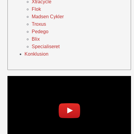
Xtracycle
Flok
Madsen Cykler
Troxus
Pedego
Blix
Specialiseret
Konklusion