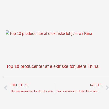
Top 10 producenter af elektriske tohjulere i Kina
Prev
TIDLIGERE
NÆSTE
Det polske marked for elcykler vil nå 300 mio. euro i 2024 på grund af stigende efterspørgsel
Tysk mobilitetsrevolution får vinger med elcykler