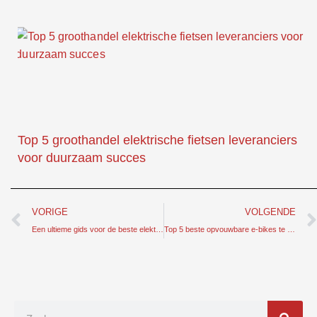
Top 5 groothandel elektrische fietsen leveranciers
voor duurzaam succes
Prev
VORIGE
VOLGENDE
Een ultieme gids voor de beste elektrische fietsen met dikke banden die te koop zijn
Top 5 beste opvouwbare e-bikes te koop - handige manier van reizen
Zoek