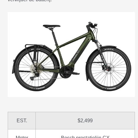
EST.
$2,499
Motor
Bosch prestatielijn CX