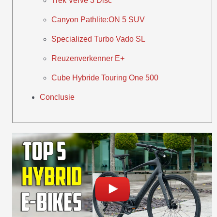
Trek Verve 3 Disc
Canyon Pathlite:ON 5 SUV
Specialized Turbo Vado SL
Reuzenverkenner E+
Cube Hybride Touring One 500
Conclusie