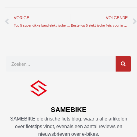
Prev
VORIGE
VOLGENDE
Top 5 super dikke band elektrische fiets voor fietsers die je nu kunt kopen
Beste top 5 elektrische fiets voor in de stad die fietsers nu kunnen kopen
Zoek
op
SAMEBIKE
SAMEBIKE elektrische fiets blog, waar u alle artikelen
over fietstips vindt, evenals een aantal reviews en
nieuwsbrieven over e-bikes.