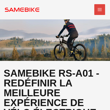
Skip
MEN
to
PRI
content
SAMEBIKE RS-A01 -
REDÉFINIR LA
MEILLEURE
EXPÉRIENCE DE