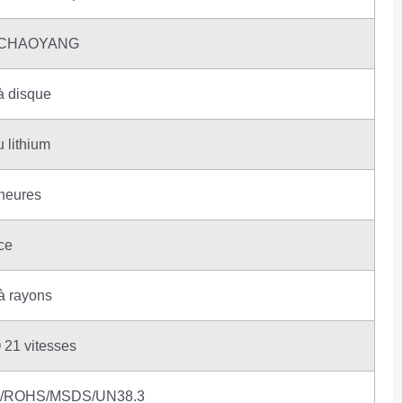
5 CHAOYANG
à disque
u lithium
heures
ce
à rayons
21 vitesses
E/ROHS/MSDS/UN38.3