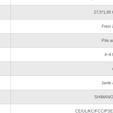
27,5*1,9
Frein 
Pile a
4~6 
Jante 
SHIMANO 
CE/UL/KC/FCC/PS