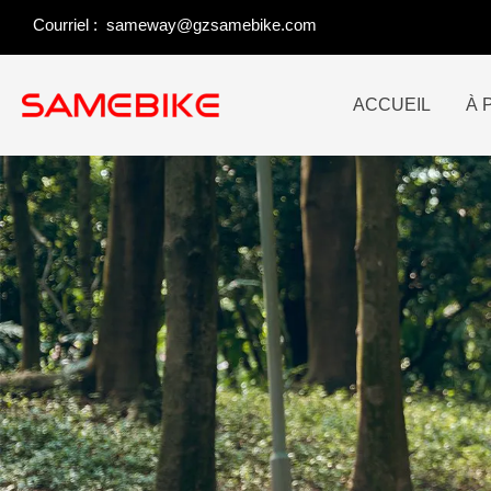
Skip
Courriel :
sameway@gzsamebike.com
to
content
ACCUEIL
À 