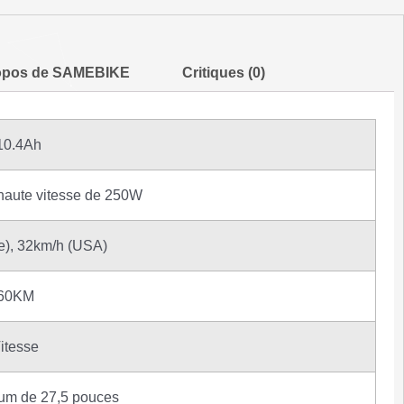
opos de SAMEBIKE
Critiques (0)
10.4Ah
 haute vitesse de 250W
e), 32km/h (USA)
-60KM
itesse
ium de 27,5 pouces