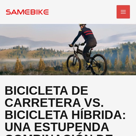
Ir
MEN
al
PRI
contenido
BICICLETA DE
CARRETERA VS.
BICICLETA HÍBRIDA:
UNA ESTUPENDA