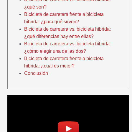
¿qué son?
Bicicleta de carretera frente a bicicleta
híbrida: ¿para qué sirven?
Bicicleta de carretera vs. bicicleta híbrida:
¿qué diferencias hay entre ellas?
Bicicleta de carretera vs. bicicleta híbrida:
¿cómo elegir una de las dos?
Bicicleta de carretera frente a bicicleta
híbrida: ¿cuál es mejor?
Conclusión