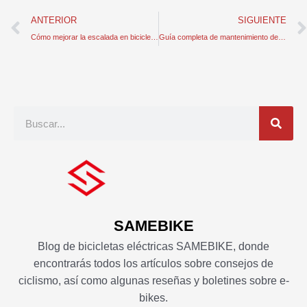
Anterior
ANTERIOR
SIGUIENTE
Cómo mejorar la escalada en bicicleta mejorando la forma física
Guía completa de mantenimiento de baterías de bicicletas eléctricas
Buscar
en
SAMEBIKE
Blog de bicicletas eléctricas SAMEBIKE, donde
encontrarás todos los artículos sobre consejos de
ciclismo, así como algunas reseñas y boletines sobre e-
bikes.