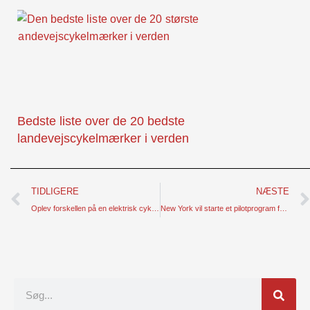
Bedste liste over de 20 bedste
landevejscykelmærker i verden
Prev
TIDLIGERE
NÆSTE
Oplev forskellen på en elektrisk cykel med mid-drive
New York vil starte et pilotprogram for batterisikker opladning
Søgning