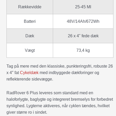
Rækkevidde
25-45 MI
Batteri
48V/14Ah/672Wh
Dæk
26 x 4" fede dæk
Vægt
73,4 kg
Tag på mere med den klassiske, punkteringsfri, robuste 26
x 4″ fat
Cykeldæk
med indbyggede dækforinger og
reflekterende sidevægge.
RadRover 6 Plus leveres som standard med en
haloforlygte, baglygte og integreret bremselys for forbedret
synlighed. Lygterne aktiveres, når cyklen tændes, hvilket
giver større ro i sindet.