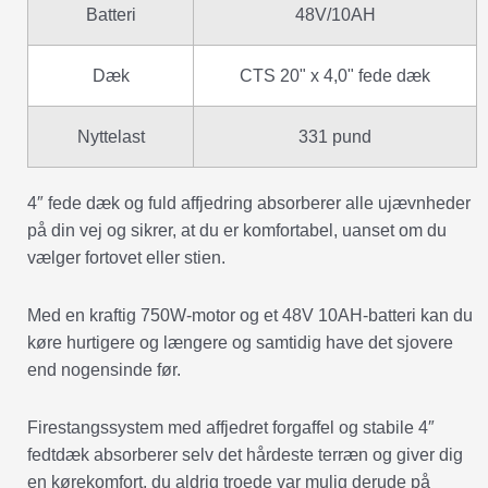
Batteri
48V/10AH
Dæk
CTS 20" x 4,0" fede dæk
Nyttelast
331 pund
4″ fede dæk og fuld affjedring absorberer alle ujævnheder
på din vej og sikrer, at du er komfortabel, uanset om du
vælger fortovet eller stien.
Med en kraftig 750W-motor og et 48V 10AH-batteri kan du
køre hurtigere og længere og samtidig have det sjovere
end nogensinde før.
Firestangssystem med affjedret forgaffel og stabile 4″
fedtdæk absorberer selv det hårdeste terræn og giver dig
en kørekomfort, du aldrig troede var mulig derude på