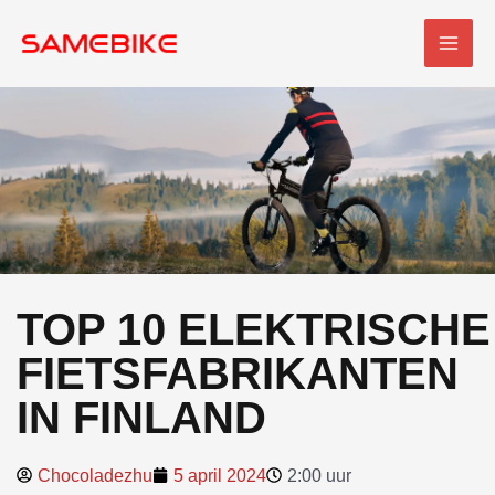
Overslaan
HOO
naar
inhoud
TOP 10 ELEKTRISCHE
FIETSFABRIKANTEN
IN FINLAND
Chocoladezhu
5 april 2024
2:00 uur