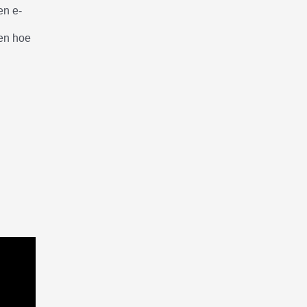
en e-
en hoe