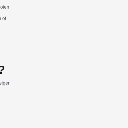
loten
 of
n
?
 eigen