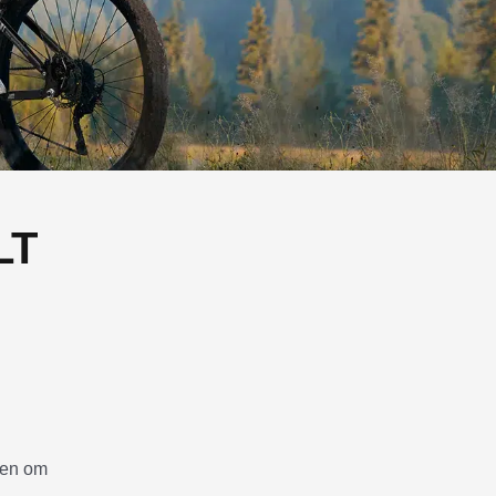
LT
den om