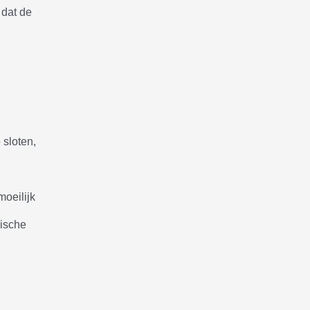
 dat de
 sloten,
n
moeilijk
nische