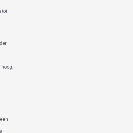
 tot
nder
f hoog,
 een
te