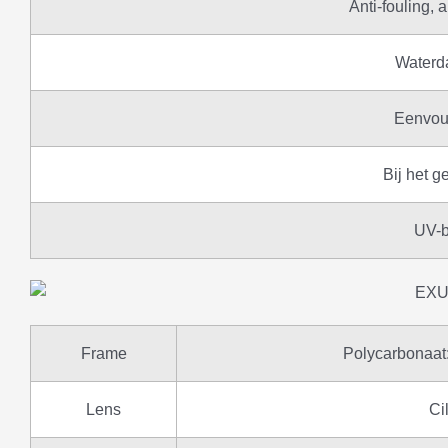
Anti-fouling, 
Waterd
Eenvoud
Bij het 
UV-b
Frame
Polycarbonaat:
Lens
Ci