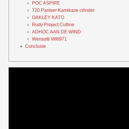
POC ASPIRE
720 Pantser Kamikaze cilinder
OAKLEY KATO
Rudy Project Cutline
ADHOC AAN DE WIND
Wensotti WI6971
Conclusie