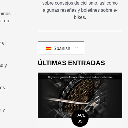
sobre consejos de ciclismo, así como
algunas reseñas y boletines sobre e-
 niños
bikes.
ar un
 el
Spanish
ÚLTIMAS ENTRADAS
ad y
ros
a y
HACE
05