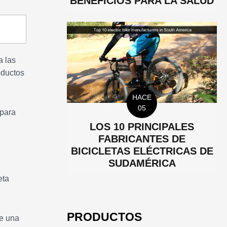
BENEFICIOS PARA LA SALUD
a las
roductos
HACE
05
 para
LOS 10 PRINCIPALES
FABRICANTES DE
BICICLETAS ELÉCTRICAS DE
SUDAMÉRICA
eta
PRODUCTOS
de una