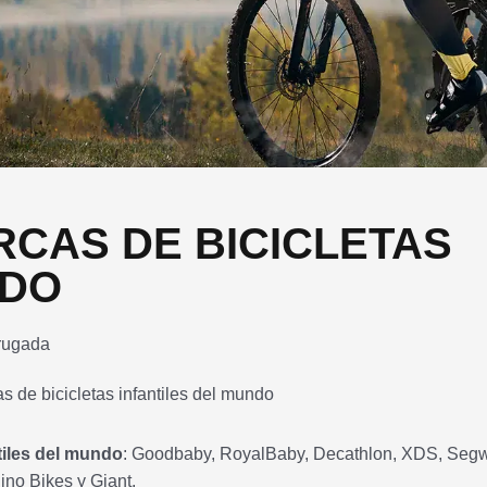
RCAS DE BICICLETAS
NDO
rugada
tiles del mundo
: Goodbaby, RoyalBaby, Decathlon, XDS, Seg
no Bikes y Giant.