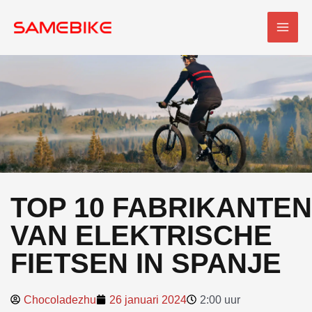
Overslaan
HOO
naar
inhoud
TOP 10 FABRIKANTEN
VAN ELEKTRISCHE
FIETSEN IN SPANJE
Chocoladezhu
26 januari 2024
2:00 uur