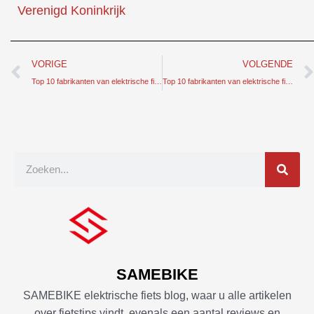
Verenigd Koninkrijk
Prev
VORIGE
VOLGENDE
Top 10 fabrikanten van elektrische fietsen in Polen
Top 10 fabrikanten van elektrische fietsen in Canada
Zoek
op
SAMEBIKE
SAMEBIKE elektrische fiets blog, waar u alle artikelen
over fietstips vindt, evenals een aantal reviews en