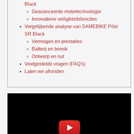
Black
Geavanceerde motortechnologie
Innovatieve veiligheidsfuncties
Vergelijkende analyse van SAMEBIKE Pilot
SR Black
Vermogen en prestaties
Batterij en bereik
Ontwerp en nut
Veelgestelde vragen (FAQ's)
Laten we afronden