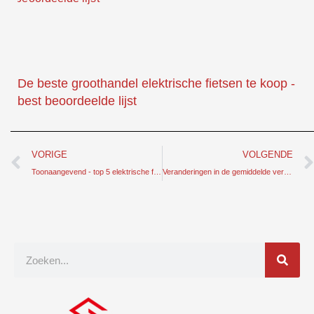
De beste groothandel elektrische fietsen te koop -
best beoordeelde lijst
Prev
VORIGE
VOLGENDE
Toonaangevend - top 5 elektrische fietsfabrikanten in Europa
Veranderingen in de gemiddelde verkoopprijs van fietsen in de afgelopen vijf jaar
Zoek
op