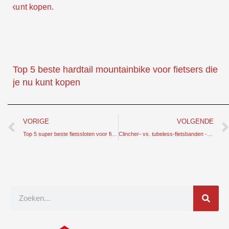
Top 5 beste hardtail mountainbike voor fietsers die
je nu kunt kopen
Prev
VORIGE
VOLGENDE
Top 5 super beste fietssloten voor fietsers om je fiets veilig te houden
Clincher- vs. tubeless-fietsbanden - wat is het beste voor jou?
Zoek
op