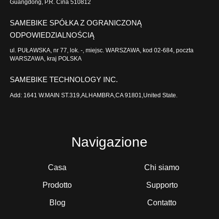
Guangdong, P.R. Cina 510812
SAMEBIKE SPÓŁKA Z OGRANICZONĄ
ODPOWIEDZIALNOŚCIĄ
ul. PUŁAWSKA, nr 77, lok. -, miejsc. WARSZAWA, kod 02-684, poczta
WARSZAWA, kraj POLSKA
SAMEBIKE TECHNOLOGY INC.
Add: 1641 W.MAIN ST.319,ALHAMBRA,CA 91801,United State.
Navigazione
Casa
Chi siamo
Prodotto
Supporto
Blog
Contatto