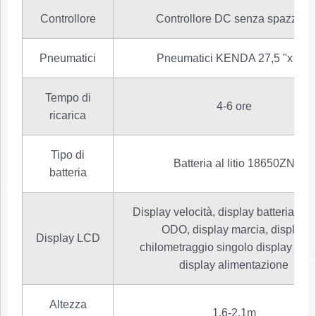
Controllore
Controllore DC senza spazzole
Pneumatici
Pneumatici KENDA 27,5 "x 2,1
Tempo di
4-6 ore
ricarica
Tipo di
Batteria al litio 18650ZN
batteria
Display velocità, display batteria, di
ODO, display marcia, display
Display LCD
chilometraggio singolo display guas
display alimentazione
Altezza
1.6-2.1m