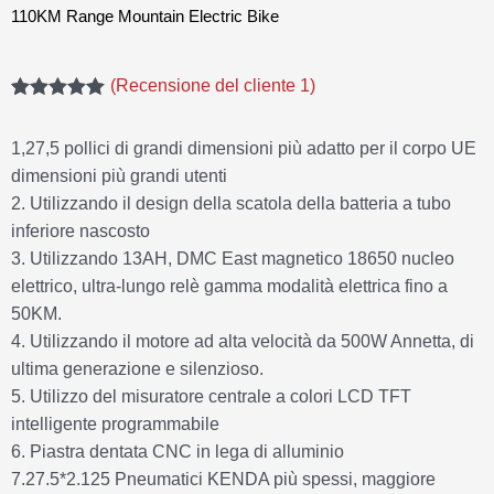
110KM Range Mountain Electric Bike
(Recensione del cliente
1
)
Valutato
1
5.00
su 5 in
base alla
1,27,5 pollici di grandi dimensioni più adatto per il corpo UE
valutazione
dimensioni più grandi utenti
dei clienti
2. Utilizzando il design della scatola della batteria a tubo
inferiore nascosto
3. Utilizzando 13AH, DMC East magnetico 18650 nucleo
elettrico, ultra-lungo relè gamma modalità elettrica fino a
50KM.
4. Utilizzando il motore ad alta velocità da 500W Annetta, di
ultima generazione e silenzioso.
5. Utilizzo del misuratore centrale a colori LCD TFT
intelligente programmabile
6. Piastra dentata CNC in lega di alluminio
7.27.5*2.125 Pneumatici KENDA più spessi, maggiore