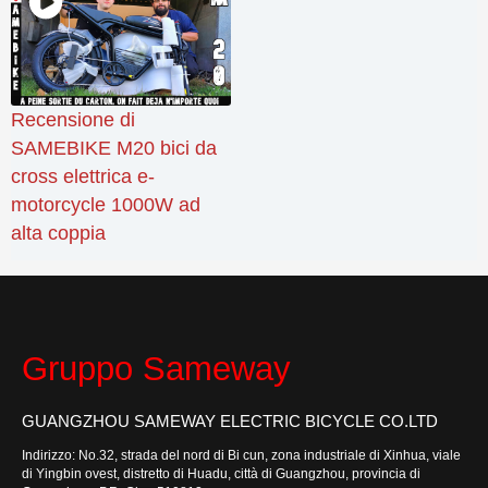
Recensione di
SAMEBIKE M20 bici da
cross elettrica e-
motorcycle 1000W ad
alta coppia
Gruppo Sameway
GUANGZHOU SAMEWAY ELECTRIC BICYCLE CO.LTD
Indirizzo: No.32, strada del nord di Bi cun, zona industriale di Xinhua, viale
di Yingbin ovest, distretto di Huadu, città di Guangzhou, provincia di