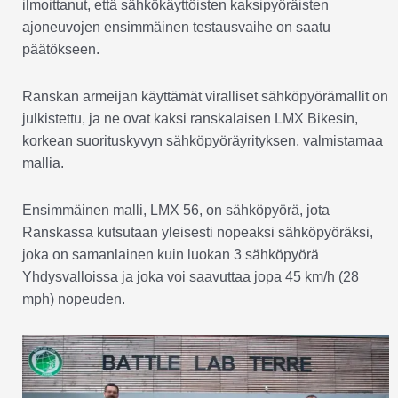
ilmoittanut, että sähkökäyttöisten kaksipyöräisten
ajoneuvojen ensimmäinen testausvaihe on saatu
päätökseen.
Ranskan armeijan käyttämät viralliset sähköpyörämallit on
julkistettu, ja ne ovat kaksi ranskalaisen LMX Bikesin,
korkean suorituskyvyn sähköpyöräyrityksen, valmistamaa
mallia.
Ensimmäinen malli, LMX 56, on sähköpyörä, jota
Ranskassa kutsutaan yleisesti nopeaksi sähköpyöräksi,
joka on samanlainen kuin luokan 3 sähköpyörä
Yhdysvalloissa ja joka voi saavuttaa jopa 45 km/h (28
mph) nopeuden.