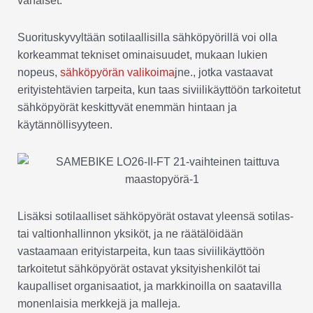
vähäiset.
Suorituskyvyltään sotilaallisilla sähköpyörillä voi olla
korkeammat tekniset ominaisuudet, mukaan lukien
nopeus,
sähköpyörän valikoima
jne., jotka vastaavat
erityistehtävien tarpeita, kun taas siviilikäyttöön tarkoitetut
sähköpyörät keskittyvät enemmän hintaan ja
käytännöllisyyteen.
Lisäksi sotilaalliset sähköpyörät ostavat yleensä sotilas-
tai valtionhallinnon yksiköt, ja ne räätälöidään
vastaamaan erityistarpeita, kun taas siviilikäyttöön
tarkoitetut sähköpyörät ostavat yksityishenkilöt tai
kaupalliset organisaatiot, ja markkinoilla on saatavilla
monenlaisia merkkejä ja malleja.