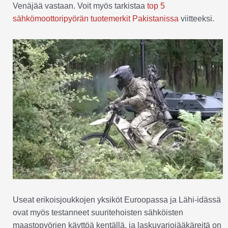
Venäjää vastaan. Voit myös tarkistaa
top 5
sähkömoottoripyörän tuotemerkit Pakistanissa
viitteeksi.
Useat erikoisjoukkojen yksiköt Euroopassa ja Lähi-idässä
ovat myös testanneet suuritehoisten sähköisten
maastopyörien käyttöä kentällä, ja laskuvarjojääkäreitä on