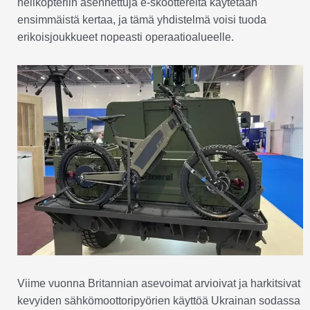
helikopteriin asennettuja e-skoottereita käytetään
ensimmäistä kertaa, ja tämä yhdistelmä voisi tuoda
erikoisjoukkueet nopeasti operaatioalueelle.
Viime vuonna Britannian asevoimat arvioivat ja harkitsivat
kevyiden sähkömoottoripyörien käyttöä Ukrainan sodassa