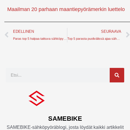
Maailman 20 parhaan maantiepyörämerkin luettelo
Edellinen
EDELLINEN
SEURAAVA
Paras top 5 halpaa taittuva sähköpyörä viitteesi varten
Top 5 parasta puolivälissä ajaa sähköinen pyörä 2024
Etsi
SAMEBIKE
SAMEBIKE-sähköpyöräblogi, josta löydät kaikki artikkelit