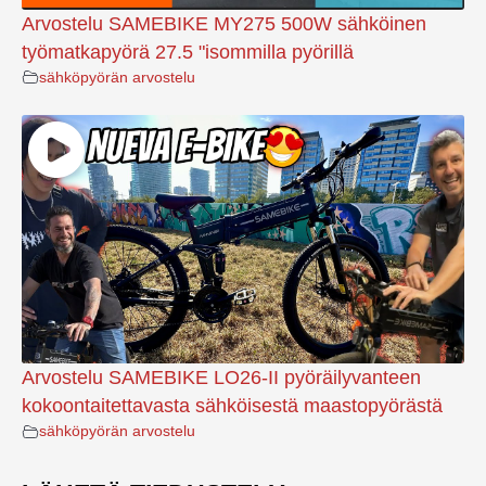
Arvostelu SAMEBIKE MY275 500W sähköinen
työmatkapyörä 27.5 "isommilla pyörillä
sähköpyörän arvostelu
Arvostelu SAMEBIKE LO26-II pyöräilyvanteen
kokoontaitettavasta sähköisestä maastopyörästä
sähköpyörän arvostelu