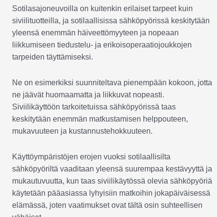
Sotilasajoneuvoilla on kuitenkin erilaiset tarpeet kuin
siviilituotteilla, ja sotilaallisissa sähköpyörissä keskitytään
yleensä enemmän häiveettömyyteen ja nopeaan
liikkumiseen tiedustelu- ja erikoisoperaatiojoukkojen
tarpeiden täyttämiseksi.
Ne on esimerkiksi suunniteltava pienempään kokoon, jotta
ne jäävät huomaamatta ja liikkuvat nopeasti.
Siviilikäyttöön tarkoitetuissa sähköpyörissä taas
keskitytään enemmän matkustamisen helppouteen,
mukavuuteen ja kustannustehokkuuteen.
Käyttöympäristöjen erojen vuoksi sotilaallisilta
sähköpyöriltä vaaditaan yleensä suurempaa kestävyyttä ja
mukautuvuutta, kun taas siviilikäytössä olevia sähköpyöriä
käytetään pääasiassa lyhyisiin matkoihin jokapäiväisessä
elämässä, joten vaatimukset ovat tältä osin suhteellisen