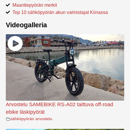
Maantiepyörän merkit
Top 10 sähköpyörän akun valmistajat Kiinassa
Videogalleria
Arvostelu SAMEBIKE RS-A02 taittuva off-road
ebike läskipyörät
sähköpyörän arvostelu